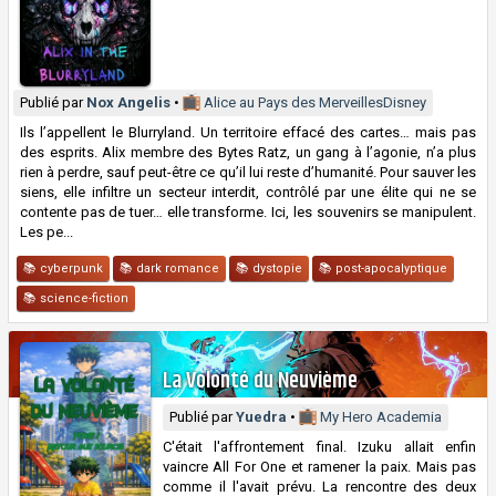
Publié par
Nox Angelis
•
Alice au Pays des Merveilles
Disney
Ils l’appellent le Blurryland. Un territoire effacé des cartes… mais pas
des esprits. Alix membre des Bytes Ratz, un gang à l’agonie, n’a plus
rien à perdre, sauf peut-être ce qu’il lui reste d’humanité. Pour sauver les
siens, elle infiltre un secteur interdit, contrôlé par une élite qui ne se
contente pas de tuer… elle transforme. Ici, les souvenirs se manipulent.
Les pe...
📚 cyberpunk
📚 dark romance
📚 dystopie
📚 post-apocalyptique
📚 science-fiction
La Volonté du Neuvième
Publié par
Yuedra
•
My Hero Academia
C'était l'affrontement final. Izuku allait enfin
vaincre All For One et ramener la paix. Mais pas
comme il l'avait prévu. La rencontre des deux