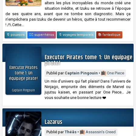
alters les plus incroyables du monde créé une
situation inédite, et Izuku se retrouve à l'époque
de ses quatre ans, avant que ne tombe son diagnostic. Mais ça
n'empêchera pas Izuku de devenir un héros, quitte à tout recommencer
! /!\ Cette...
🔖 pouvoirs
🦸‍♂️ super-héros
🔖 voyages temporels
📚 fantastique
Executor Pirates tome 1: Un équipage
pirate!
Executor Pirates
tome 1: Un
Publié par
Captain Pingouin
•
One Piece
équipage pirate!
Un mix d’univers qui fait plaisir! Dans l’univers de
Ninjago, emprunte des éléments de Marvel ou
Captain Pingouin
jujutsu kaisen, en passant par One Piece… Je
vous souhaite une bonne lecture ❤️
Lazarus
Publié par
Théâs
•
Assassin's Creed