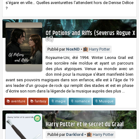
s'égare en ville… Quelles aventurettes l'attendent hors de Denise Délice
?
Of Potions and Riffs (Severus Rogue X
OC)
Publié par
NoxND
•
Harry Potter
Royaume-Uni, été 1994. Winter Leona Grail est
une sorcière née moldue et ayant un parcours
des plus atypiques. Venue au monde avec un
don inné pour la musique s'étant manifesté bien
avant ses pouvoirs magiques dans son enfance, elle est à l'âge de 19
ans leader d'un groupe de rock qui remplit des stades et est en phase
d'écrire son nom dans la légende de la musique auprès des plus ...
📚 aventure
📚 fantasy
🔖 magie
🔖 romance
🔖 Musique
Harry Potter et le secret du Graal
Publié par
Darklord
•
Harry Potter