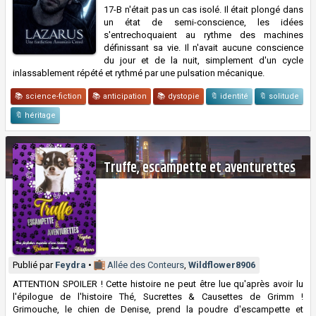
17-B n'était pas un cas isolé. Il était plongé dans
un état de semi-conscience, les idées
s'entrechoquaient au rythme des machines
définissant sa vie. Il n'avait aucune conscience
du jour et de la nuit, simplement d'un cycle
inlassablement répété et rythmé par une pulsation mécanique.
📚 science-fiction
📚 anticipation
📚 dystopie
🔖 identité
🔖 solitude
🔖 héritage
Truffe, escampette et aventurettes
Publié par
Feydra
•
Allée des Conteurs
,
Wildflower8906
ATTENTION SPOILER ! Cette histoire ne peut être lue qu'après avoir lu
l'épilogue de l'histoire Thé, Sucrettes & Causettes de Grimm !
Grimouche, le chien de Denise, prend la poudre d'escampette et