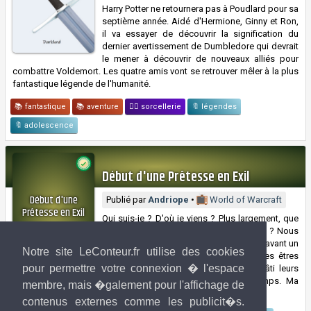
Harry Potter ne retournera pas à Poudlard pour sa
septième année. Aidé d'Hermione, Ginny et Ron,
il va essayer de découvrir la signification du
dernier avertissement de Dumbledore qui devrait
le mener à découvrir de nouveaux alliés pour
combattre Voldemort. Les quatre amis vont se retrouver mêler à la plus
fantastique légende de l'humanité.
📚 fantastique
📚 aventure
🧙‍♀️ sorcellerie
🔖 légendes
🔖 adolescence
Début d'une Prêtesse en Exil
Début d'une
Publié par
Andriope
•
World of Warcraft
Prêtesse en Exil
Qui suis-je ? D'où je viens ? Plus largement, que
sommes-nous ici et pourquoi ce monde ? Nous
sommes arrivés sur une étrange planète avant un
Andriope
Notre site LeConteur.fr utilise des cookies
cataclysme et dans un grand fraca. Des êtres
pour permettre votre connexion � l'espace
vivent déjà ici. Des peuples qui ont bâti leurs
foyers, ou qui y ont eux aussi trouvé refuge il y a longtemps. Ma
membre, mais �galement pour l'affichage de
mémoire... Ma quête.
contenus externes comme les publicit�s.