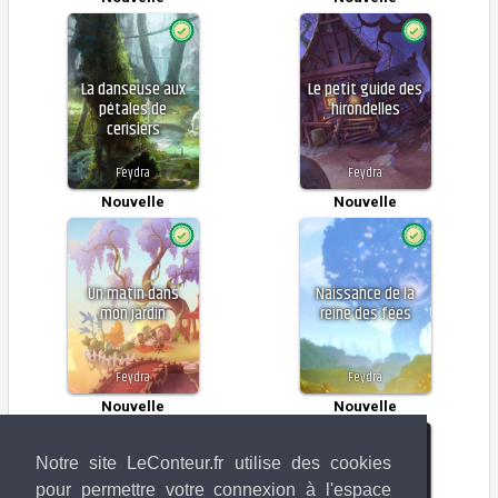
La danseuse aux
Le petit guide des
pétales de
hirondelles
cerisiers
Feydra
Feydra
Nouvelle
Nouvelle
Un matin dans
Naissance de la
mon jardin
reine des fées
Feydra
Feydra
Nouvelle
Nouvelle
Notre site LeConteur.fr utilise des cookies
pour permettre votre connexion à l'espace