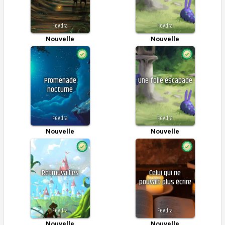
Feydra
Feydra
Nouvelle
Nouvelle
Promenade
Une folle escapade
nocturne
Feydra
Feydra
Nouvelle
Nouvelle
Retrouvailles
Celui qui ne
pouvait plus écrire
Feydra
Feydra
Nouvelle
Nouvelle