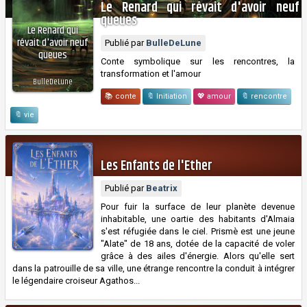
Le Renard qui rêvait d'avoir neuf
queues
Le Renard qui
rêvait d'avoir neuf
Publié par
BulleDeLune
queues
Conte symbolique sur les rencontres, la
transformation et l'amour
BulleDeLune
📚 conte
🔖 Initiation
💖 amour
🔖 rencontre
🔖 vie
Les Enfants de l'Ether
Publié par
Beatrix
Pour fuir la surface de leur planète devenue
inhabitable, une oartie des habitants d'Almaia
s'est réfugiée dans le ciel. Prismè est une jeune
"Alate" de 18 ans, dotée de la capacité de voler
grâce à des ailes d'énergie. Alors qu'elle sert
dans la patrouille de sa ville, une étrange rencontre la conduit à intégrer
le légendaire croiseur Agathos...