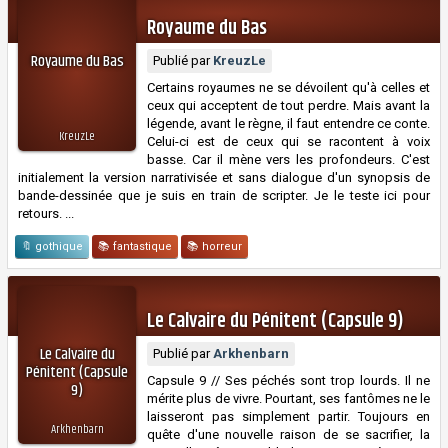
Royaume du Bas
Royaume du Bas
Publié par
KreuzLe
Certains royaumes ne se dévoilent qu'à celles et
ceux qui acceptent de tout perdre. Mais avant la
légende, avant le règne, il faut entendre ce conte.
KreuzLe
Celui-ci est de ceux qui se racontent à voix
basse. Car il mène vers les profondeurs. C'est
initialement la version narrativisée et sans dialogue d'un synopsis de
bande-dessinée que je suis en train de scripter. Je le teste ici pour
retours. ...
🔖 gothique
📚 fantastique
📚 horreur
Le Calvaire du Pénitent (Capsule 9)
Le Calvaire du
Publié par
Arkhenbarn
Pénitent (Capsule
Capsule 9 // Ses péchés sont trop lourds. Il ne
9)
mérite plus de vivre. Pourtant, ses fantômes ne le
laisseront pas simplement partir. Toujours en
Arkhenbarn
quête d'une nouvelle raison de se sacrifier, la