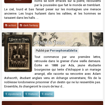
noms se sont effacés sur la pierre, recouverts
par la poussière que fait le monde en tremblant.
Le ciel, lourd et bas faisait peser sur les montagnes une menace
ancienne. Les loups hurlaient dans les vallées, et les hommes se
taisaient dans les halls. ...
📚 action
📚 dark fantasy
L'Encre du Temps
Publié par
PersephonaEdelia
Tout commence par une première lettre,
retrouvée dans le grenier d'une vieille demeure.
Écrite en 1888 par Ada, jeune étudiante
bourgeoise qui tente d'échapper à un mariage
arrangé, elle raconte sa rencontre avec Adam
Ashworth, étudiant anglais venu en échange universitaire, fils de la
noblesse londonienne prisonnier d'un destin qui ne lui ressemble pas.
Ensemble, ils changeront le cours de leur d...
🔖 épistolaire
🔖 Histoire
🔖 drame