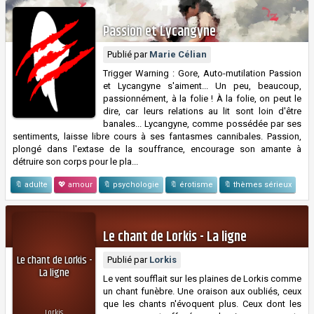
Passion et Lycangyne
Publié par
Marie Célian
Trigger Warning : Gore, Auto-mutilation Passion
et Lycangyne s'aiment... Un peu, beaucoup,
passionnément, à la folie ! À la folie, on peut le
dire, car leurs relations au lit sont loin d'être
banales... Lycangyne, comme possédée par ses
sentiments, laisse libre cours à ses fantasmes cannibales. Passion,
plongé dans l'extase de la souffrance, encourage son amante à
détruire son corps pour le pla...
🔖 adulte
💖 amour
🔖 psychologie
🔖 érotisme
🔖 thèmes sérieux
Le chant de Lorkis - La ligne
Le chant de Lorkis -
Publié par
Lorkis
La ligne
Le vent soufflait sur les plaines de Lorkis comme
un chant funèbre. Une oraison aux oubliés, ceux
que les chants n'évoquent plus. Ceux dont les
Lorkis