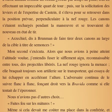
effectuant un impeccable quart de tour ; puis, sur la sollicitation des
leviers et de l'expertise de Castein, il s’éleva pour se retrouver dans
la position prévue, perpendiculaire à la nef rouge. Les canons
s’étaient rechargés pendant la manœuvre et se trouvaient de
nouveau en état de tir.
« Arzechiel, dis à Brunman de faire tirer deux canons au large
de la cible à titre de semonces ! »
Mon second s’exécuta. Alors que nous avions à peine atteint
l’altitude voulue, j’entendis fuser le sifflement aigu, reconnaissable
entre tous, des projectiles libérés. La nef rouge ignora la menace ;
elle braquait toujours son artillerie sur le transporteur, qui essaya de
lui échapper en accélérant l’allure. L’adversaire continua de le
suivre flanc à flanc, fonçant droit vers la
Bravida
comme si elle
tentait de l’éperonner.
Nous n’avions pas d’autres choix…
« Faites feu sur les mâtures ! »
Même si cela devait me coûter ma place dans la confrérie, et