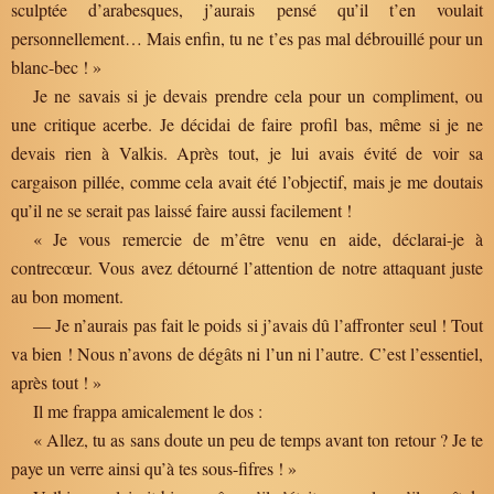
sculptée d’arabesques, j’aurais pensé qu’il t’en voulait
personnellement… Mais enfin, tu ne t’es pas mal débrouillé pour un
blanc-bec ! »
Je ne savais si je devais prendre cela pour un compliment, ou
une critique acerbe. Je décidai de faire profil bas, même si je ne
devais rien à Valkis. Après tout, je lui avais évité de voir sa
cargaison pillée, comme cela avait été l’objectif, mais je me doutais
qu’il ne se serait pas laissé faire aussi facilement !
« Je vous remercie de m’être venu en aide, déclarai-je à
contrecœur. Vous avez détourné l’attention de notre attaquant juste
au bon moment.
— Je n’aurais pas fait le poids si j’avais dû l’affronter seul ! Tout
va bien ! Nous n’avons de dégâts ni l’un ni l’autre. C’est l’essentiel,
après tout ! »
Il me frappa amicalement le dos :
« Allez, tu as sans doute un peu de temps avant ton retour ? Je te
paye un verre ainsi qu’à tes sous-fifres ! »