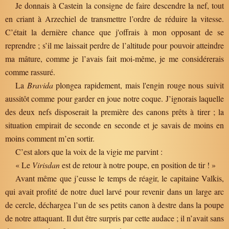
Je donnais à Castein la consigne de faire descendre la nef, tout
en criant à Arzechiel de transmettre l’ordre de réduire la vitesse.
C’était la dernière chance que j'offrais à mon opposant de se
reprendre ; s’il me laissait perdre de l’altitude pour pouvoir atteindre
ma mâture, comme je l’avais fait moi-même, je me considérerais
comme rassuré.
La
Bravida
plongea rapidement, mais l'engin rouge nous suivit
aussitôt comme pour garder en joue notre coque. J’ignorais laquelle
des deux nefs disposerait la première des canons prêts à tirer ; la
situation empirait de seconde en seconde et je savais de moins en
moins comment m’en sortir.
C’est alors que la voix de la vigie me parvint :
« Le
Virisdan
est de retour à notre poupe, en position de tir ! »
Avant même que j’eusse le temps de réagir, le capitaine Valkis,
qui avait profité de notre duel larvé pour revenir dans un large arc
de cercle, déchargea l’un de ses petits canon à destre dans la poupe
de notre attaquant. Il dut être surpris par cette audace ; il n’avait sans