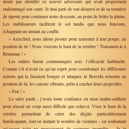
doute pas identifié ce nouvel adversaire qui avait proprement
endommagé son carré. Je tirai parti de son désarroi et de sa tentative
de riposte pour continuer notre descente, au point de frôler la plaine.
Les stabilisateurs raclèrent le sol tandis que nous foncions,
échappant un instant au conflit.
« Arzechiel, nous allons pivoter pour remonter à leur poupe, en
position de tir ! Nous viserons le haut de la verrière ! Transmets-le à
Brunman ! »
Les ordres furent communiqués avec l’efficacité habituelle.
Comme s’il n’avait eu qu’un esprit pour coordonner les différentes
actions qui la faisaient bouger et attaquer, la Bravida remonta en
position de tir, les canons vibrants, prêts à cracher leurs projectiles.
« Feu ! »
La salve partit ; j’avais toute confiance en mon maître-artilleur
pour réussir un coup aussi difficile que celui-ci. Viser le haut de la
verrière permettrait de créer des dégâts particulièrement
handicapants, tout en imitant le nombre de victimes – en souhaitant
qu’aucun éclat ne provoquerait de coupures mortelles… Je le