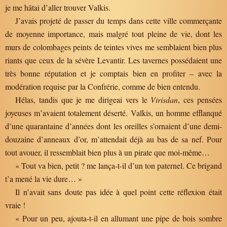
je me hâtai d’aller trouver Valkis.
J’avais projeté de passer du temps dans cette ville commerçante
de moyenne importance, mais malgré tout pleine de vie, dont les
murs de colombages peints de teintes vives me semblaient bien plus
riants que ceux de la sévère Levantir. Les tavernes possédaient une
très bonne réputation et je comptais bien en profiter – avec la
modération requise par la Confrérie, comme de bien entendu.
Hélas, tandis que je me dirigeai vers le
Virisdan
, ces pensées
joyeuses m’avaient totalement déserté. Valkis, un homme efflanqué
d’une quarantaine d’années dont les oreilles s’ornaient d’une demi-
douzaine d’anneaux d’or, m’attendait déjà au bas de sa nef. Pour
tout avouer, il ressemblait bien plus à un pirate que moi-même…
« Tout va bien, petit ? me lança-t-il d’un ton paternel. Ce brigand
t’a mené la vie dure… »
Il n’avait sans doute pas idée à quel point cette réflexion était
vraie !
« Pour un peu, ajouta-t-il en allumant une pipe de bois sombre