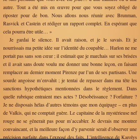
autre. Tout a été mis en œuvre pour que vous soyez obligé de
riposter pour de bon. Nous allons nous réunir avec Brunman,
Rasvick et Castein et rédiger un rapport complet. En espérant que
cela pourra être utile… »
Je gardai le silence. Il avait raison, et je le savais. Et je
nourrissais ma petite idée sur l’identité du coupable… Harlon ne me
portait pas sans son cœur ; il estimait que je marchais sur ses brisées
et il avait sans doute voulu me donner une bonne leçon, en faisant
remplacer au dernier moment Pirenze par l’un de ses partisans. Une
sourde angoisse m’envahit ; je tentai de repasser dans ma tête les
sanctions hypothétiques mentionnées dans le règlement. Dans
quelle rubrique entraient mes actes ? Désobéissance ? Forfaiture ?
Je ne disposais hélas d’autres témoins que mon équipage – en plus
de Valkis, qui ne comptait guère. Le capitaine de la mystérieuse nef
rouge ne se gênerait pas pour m’accabler. Je devrais me montrer
convaincant, et la meilleure façon d’y parvenir serait d’observer une
précision parfaite dans l’exposé des faits. L’intelligence de Karolys