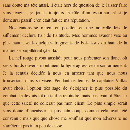
sans doute ma tête aussi, il était hors de question de le laisser faire
sans réagir ; je jouais toujours le rôle d’un escorteur, et si je
demeurai passif, c’en était fait de ma réputation.
Nos canons se mirent en position et, une nouvelle fois, le
sifflement déchira l’air de l’altitude. Mes hommes avaient visé au
plus haut ; seuls quelques fragments de bois issus du haut de la
mâture s’éparpillèrent çà et là.
La nef rouge pivota aussitôt pour nous présenter son flanc, où
ses sabords ouverts montraient la ligne agressive de son armement.
Je la sentais décidée à nous en arroser tant que nous nous
trouverions dans sa visée. Pendant ce temps, le capitaine Valkis
avait choisi l’option très sage de s’éloigner le plus possible du
combat. Je devrais tôt ou tard le rejoindre, mais pas avant d’être sûr
que cette saleté ne collerait pas mon client. Le plus simple serait
sans doute d’encaisser le prochain coup, comme cela avait été
convenu ; mais quelque chose me soufflait que mon adversaire ne
s’arrêterait pas à un peu de casse.