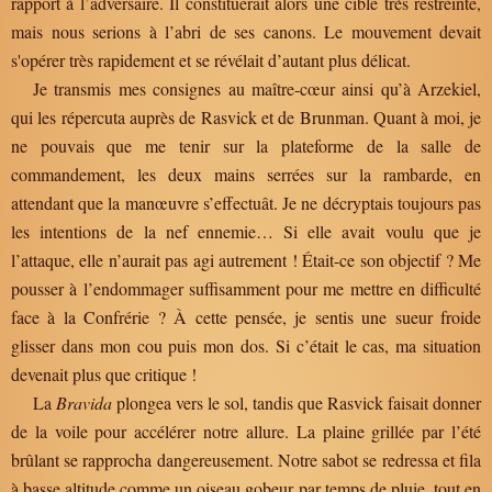
rapport à l’adversaire. Il constituerait alors une cible très restreinte,
mais nous serions à l’abri de ses canons. Le mouvement devait
s'opérer très rapidement et se révélait d’autant plus délicat.
Je transmis mes consignes au maître-cœur ainsi qu’à Arzekiel,
qui les répercuta auprès de Rasvick et de Brunman. Quant à moi, je
ne pouvais que me tenir sur la plateforme de la salle de
commandement, les deux mains serrées sur la rambarde, en
attendant que la manœuvre s’effectuât. Je ne décryptais toujours pas
les intentions de la nef ennemie… Si elle avait voulu que je
l’attaque, elle n’aurait pas agi autrement ! Était-ce son objectif ? Me
pousser à l’endommager suffisamment pour me mettre en difficulté
face à la Confrérie ? À cette pensée, je sentis une sueur froide
glisser dans mon cou puis mon dos. Si c’était le cas, ma situation
devenait plus que critique !
La
Bravida
plongea vers le sol, tandis que Rasvick faisait donner
de la voile pour accélérer notre allure. La plaine grillée par l’été
brûlant se rapprocha dangereusement. Notre sabot se redressa et fila
à basse altitude comme un oiseau gobeur par temps de pluie, tout en