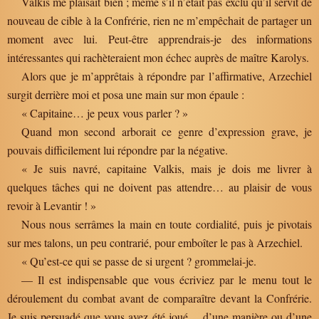
Valkis me plaisait bien ; même s’il n’était pas exclu qu’il servît de
nouveau de cible à la Confrérie, rien ne m’empêchait de partager un
moment avec lui. Peut-être apprendrais-je des informations
intéressantes qui rachèteraient mon échec auprès de maître Karolys.
Alors que je m’apprêtais à répondre par l’affirmative, Arzechiel
surgit derrière moi et posa une main sur mon épaule :
« Capitaine… je peux vous parler ? »
Quand mon second arborait ce genre d’expression grave, je
pouvais difficilement lui répondre par la négative.
« Je suis navré, capitaine Valkis, mais je dois me livrer à
quelques tâches qui ne doivent pas attendre… au plaisir de vous
revoir à Levantir ! »
Nous nous serrâmes la main en toute cordialité, puis je pivotais
sur mes talons, un peu contrarié, pour emboîter le pas à Arzechiel.
« Qu’est-ce qui se passe de si urgent ? grommelai-je.
— Il est indispensable que vous écriviez par le menu tout le
déroulement du combat avant de comparaître devant la Confrérie.
Je suis persuadé que vous avez été joué… d’une manière ou d’une