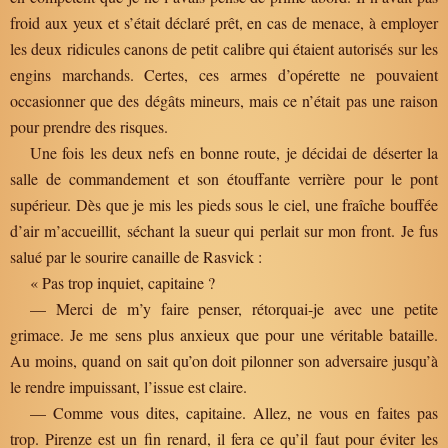
froid aux yeux et s’était déclaré prêt, en cas de menace, à employer
les deux ridicules canons de petit calibre qui étaient autorisés sur les
engins marchands. Certes, ces armes d’opérette ne pouvaient
occasionner que des dégâts mineurs, mais ce n’était pas une raison
pour prendre des risques.
Une fois les deux nefs en bonne route, je décidai de déserter la
salle de commandement et son étouffante verrière pour le pont
supérieur. Dès que je mis les pieds sous le ciel, une fraîche bouffée
d’air m’accueillit, séchant la sueur qui perlait sur mon front. Je fus
salué par le sourire canaille de Rasvick :
« Pas trop inquiet, capitaine ?
— Merci de m’y faire penser, rétorquai-je avec une petite
grimace. Je me sens plus anxieux que pour une véritable bataille.
Au moins, quand on sait qu’on doit pilonner son adversaire jusqu’à
le rendre impuissant, l’issue est claire.
— Comme vous dites, capitaine. Allez, ne vous en faites pas
trop. Pirenze est un fin renard, il fera ce qu’il faut pour éviter les