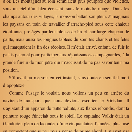
d’or. Les montagnes au loin semblaient plus pourpres que violettes,
sous un ciel d’un bleu écrasant, sans le moindre nuage. Dans les
champs autour des villages, la moisson battait son plein. J’imaginais
les paysans en train de travailler d’arrache-pied sous cette chaleur
étouffante, protégés par leur blouse de lin et leur large chapeau de
paille, mais aussi les longues tablées du soir, les chants et les fêtes
qui marquaient la fin des récoltes. Il m’était arrivé, enfant, de fuir le
palais paternel pour participer aux réjouissances campagnardes, à la
grande fureur de mon père qui m’accusait de ne pas savoir tenir ma
position.
S’il avait pu me voir en cet instant, sans doute en serait-il mort
d’apoplexie.
Comme l’usage le voulait, nous volions un peu en arrière du
navire de transport que nous devions escorter, le Virisdan. Il
s’agissait d’un appareil de taille réduite, aux flancs rebondis, dont la
peinture rouge étincelait sous le soleil. Le capitaine Valkir était un
Gandorien plein de faconde, d’une cinquantaine d’années, plus rusé
en compétent que je ne l’avais pensé de prime abord. Il n’avait pas