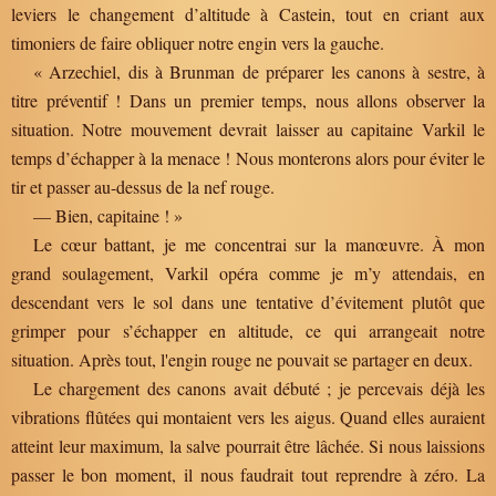
leviers le changement d’altitude à Castein, tout en criant aux
timoniers de faire obliquer notre engin vers la gauche.
« Arzechiel, dis à Brunman de préparer les canons à sestre, à
titre préventif ! Dans un premier temps, nous allons observer la
situation. Notre mouvement devrait laisser au capitaine Varkil le
temps d’échapper à la menace ! Nous monterons alors pour éviter le
tir et passer au-dessus de la nef rouge.
— Bien, capitaine ! »
Le cœur battant, je me concentrai sur la manœuvre. À mon
grand soulagement, Varkil opéra comme je m’y attendais, en
descendant vers le sol dans une tentative d’évitement plutôt que
grimper pour s’échapper en altitude, ce qui arrangeait notre
situation. Après tout, l'engin rouge ne pouvait se partager en deux.
Le chargement des canons avait débuté ; je percevais déjà les
vibrations flûtées qui montaient vers les aigus. Quand elles auraient
atteint leur maximum, la salve pourrait être lâchée. Si nous laissions
passer le bon moment, il nous faudrait tout reprendre à zéro. La