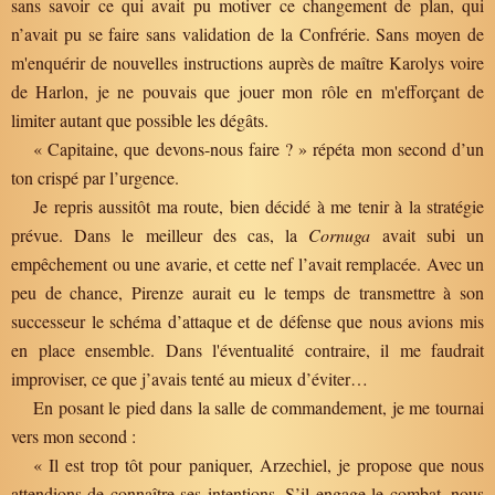
sans savoir ce qui avait pu motiver ce changement de plan, qui
n’avait pu se faire sans validation de la Confrérie. Sans moyen de
m'enquérir de nouvelles instructions auprès de maître Karolys voire
de Harlon, je ne pouvais que jouer mon rôle en m'efforçant de
limiter autant que possible les dégâts.
« Capitaine, que devons-nous faire ? » répéta mon second d’un
ton crispé par l’urgence.
Je repris aussitôt ma route, bien décidé à me tenir à la stratégie
prévue. Dans le meilleur des cas, la
Cornuga
avait subi un
empêchement ou une avarie, et cette nef l’avait remplacée. Avec un
peu de chance, Pirenze aurait eu le temps de transmettre à son
successeur le schéma d’attaque et de défense que nous avions mis
en place ensemble. Dans l'éventualité contraire, il me faudrait
improviser, ce que j’avais tenté au mieux d’éviter…
En posant le pied dans la salle de commandement, je me tournai
vers mon second :
« Il est trop tôt pour paniquer, Arzechiel, je propose que nous
attendions de connaître ses intentions. S’il engage le combat, nous