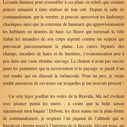
Levantir diminua pour ressembler à ces plans en reliefs que certains
princes aimaient à faire réaliser de leur cité. Depuis la salle de
commandement, par la verrière, je pouvais apercevoir les faubourgs
chaotiques ainsi que la couronne de hameaux qui approvisionnaient
les habitants en denrées de base. Le fleuve qui traversait la ville
étalait les méandres de son corps argenté comme un serpent qui
parcourait paresseusement la plaine. Les carrés bigarrés des
champs, encadrés de haies et de barrières, s’évanouissaient peu à
peu dans une vaste étendue sauvage. La chaleur n’avait pas encore
jauni les graminées qui la recouvraient et le paysage se paraît d’un
vert tendre qui en chassait la mélancolie. Pour un peu, je serais
tombé amoureux de ces terres sur lesquelles je me trouvais proscrit !
Un vent léger gonflait les voiles de la Bravida. Ma nef évoluait
avec aisance parmi les nuées ; à croire que la belle saison
rajeunissait mon baquet ! Debout, les deux mains sur la plate-forme
de commandement, je respirais l’air piquant de l’altitude qui se
frayait un chemin jusqu’à l’intérieur de la Bravida. Devant nous, un