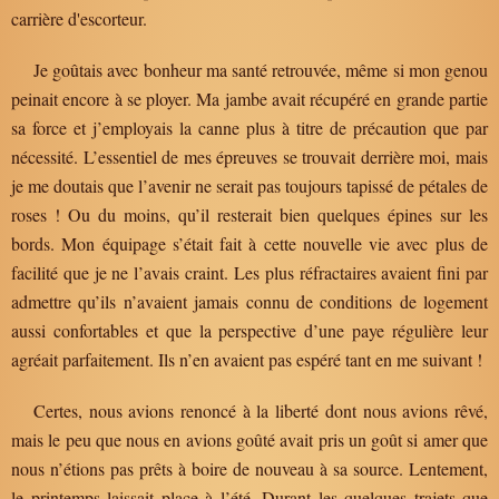
carrière d'escorteur.
Je goûtais avec bonheur ma santé retrouvée, même si mon genou
peinait encore à se ployer. Ma jambe avait récupéré en grande partie
sa force et j’employais la canne plus à titre de précaution que par
nécessité. L’essentiel de mes épreuves se trouvait derrière moi, mais
je me doutais que l’avenir ne serait pas toujours tapissé de pétales de
roses ! Ou du moins, qu’il resterait bien quelques épines sur les
bords. Mon équipage s’était fait à cette nouvelle vie avec plus de
facilité que je ne l’avais craint. Les plus réfractaires avaient fini par
admettre qu’ils n’avaient jamais connu de conditions de logement
aussi confortables et que la perspective d’une paye régulière leur
agréait parfaitement. Ils n’en avaient pas espéré tant en me suivant !
Certes, nous avions renoncé à la liberté dont nous avions rêvé,
mais le peu que nous en avions goûté avait pris un goût si amer que
nous n’étions pas prêts à boire de nouveau à sa source. Lentement,
le printemps laissait place à l’été. Durant les quelques trajets que