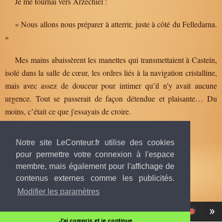
Je me tournai vers Arzechiel :
« Nous allons nous préparer à atterrir, juste à côté du Felledarna.
»
Mes mains abaissèrent les manettes qui transmettaient à Castein,
isolé dans la salle de cœur, les ordres liés à la navigation cristalline,
mais avec assez de douceur pour intimer qu’il n’y avait aucune
urgence. Tout se passerait de façon détendue et plaisante… Du
moins, c’était ce que j'essayais de croire.
Notre site LeConteur.fr utilise des cookies
pour permettre votre connexion à l'espace
membre, mais également pour l'affichage de
contenus externes comme les publicités.
Texte publié par
Beatrix
, 30 novembre 2020 à 21h53
© tous droits réservés.
Modifier les paramètres
«
»
Tome
1, Chapitre 50
J'ai compris et je continue