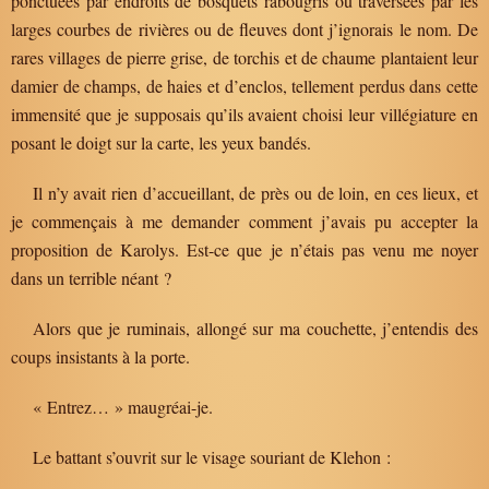
ponctuées par endroits de bosquets rabougris ou traversées par les
larges courbes de rivières ou de fleuves dont j’ignorais le nom. De
rares villages de pierre grise, de torchis et de chaume plantaient leur
damier de champs, de haies et d’enclos, tellement perdus dans cette
immensité que je supposais qu’ils avaient choisi leur villégiature en
posant le doigt sur la carte, les yeux bandés.
Il n’y avait rien d’accueillant, de près ou de loin, en ces lieux, et
je commençais à me demander comment j’avais pu accepter la
proposition de Karolys. Est-ce que je n’étais pas venu me noyer
dans un terrible néant ?
Alors que je ruminais, allongé sur ma couchette, j’entendis des
coups insistants à la porte.
« Entrez… » maugréai-je.
Le battant s’ouvrit sur le visage souriant de Klehon :