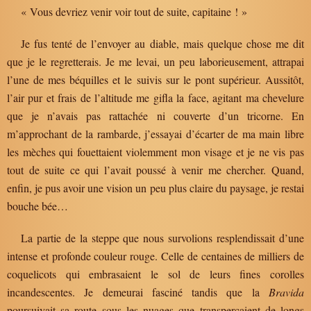
« Vous devriez venir voir tout de suite, capitaine ! »
Je fus tenté de l’envoyer au diable, mais quelque chose me dit
que je le regretterais. Je me levai, un peu laborieusement, attrapai
l’une de mes béquilles et le suivis sur le pont supérieur. Aussitôt,
l’air pur et frais de l’altitude me gifla la face, agitant ma chevelure
que je n’avais pas rattachée ni couverte d’un tricorne. En
m’approchant de la rambarde, j’essayai d’écarter de ma main libre
les mèches qui fouettaient violemment mon visage et je ne vis pas
tout de suite ce qui l’avait poussé à venir me chercher. Quand,
enfin, je pus avoir une vision un peu plus claire du paysage, je restai
bouche bée…
La partie de la steppe que nous survolions resplendissait d’une
intense et profonde couleur rouge. Celle de centaines de milliers de
coquelicots qui embrasaient le sol de leurs fines corolles
incandescentes. Je demeurai fasciné tandis que la
Bravida
poursuivait sa route sous les nuages que transperçaient de longs