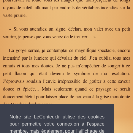
rayons de soleil, allumant par endroits de véritables incendies sur la
vaste prairie.
« Si vous attendiez un signe, déclara mon valet avec un petit
sourire, je pense que vous venez de le trouver… »
La gorge serrée, je contemplai ce magnifique spectacle, encore
intensifié par la lumière qui dévalait du ciel. J’en oubliai tous mes
ennuis et tous mes doutes. Je ne pus m’empêcher de songer à ce
petit flacon qui était devenu le symbole de ma résolution.
J’éprouvais soudain l’envie irrépressible de goûter à cette saveur
douce et épicée… Mais seulement quand ce paysage se serait
doucement éteint pour laisser place de nouveau à la grise monotonie
des Marches dardaniennes.
Notre site LeConteur.fr utilise des cookies
pour permettre votre connexion à l'espace
membre, mais également pour l'affichage de