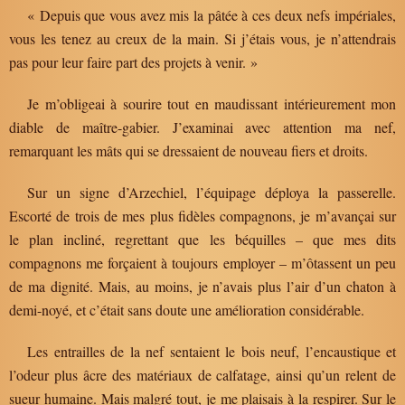
« Depuis que vous avez mis la pâtée à ces deux nefs impériales,
vous les tenez au creux de la main. Si j’étais vous, je n’attendrais
pas pour leur faire part des projets à venir. »
Je m’obligeai à sourire tout en maudissant intérieurement mon
diable de maître-gabier. J’examinai avec attention ma nef,
remarquant les mâts qui se dressaient de nouveau fiers et droits.
Sur un signe d’Arzechiel, l’équipage déploya la passerelle.
Escorté de trois de mes plus fidèles compagnons, je m’avançai sur
le plan incliné, regrettant que les béquilles – que mes dits
compagnons me forçaient à toujours employer – m’ôtassent un peu
de ma dignité. Mais, au moins, je n’avais plus l’air d’un chaton à
demi-noyé, et c’était sans doute une amélioration considérable.
Les entrailles de la nef sentaient le bois neuf, l’encaustique et
l’odeur plus âcre des matériaux de calfatage, ainsi qu’un relent de
sueur humaine. Mais malgré tout, je me plaisais à la respirer. Sur le