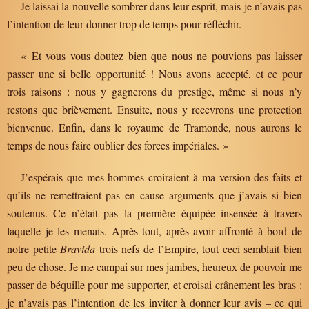
Je laissai la nouvelle sombrer dans leur esprit, mais je n’avais pas
l’intention de leur donner trop de temps pour réfléchir.
« Et vous vous doutez bien que nous ne pouvions pas laisser
passer une si belle opportunité ! Nous avons accepté, et ce pour
trois raisons : nous y gagnerons du prestige, même si nous n’y
restons que brièvement. Ensuite, nous y recevrons une protection
bienvenue. Enfin, dans le royaume de Tramonde, nous aurons le
temps de nous faire oublier des forces impériales. »
J’espérais que mes hommes croiraient à ma version des faits et
qu’ils ne remettraient pas en cause arguments que j’avais si bien
soutenus. Ce n’était pas la première équipée insensée à travers
laquelle je les menais. Après tout, après avoir affronté à bord de
notre petite
Bravida
trois nefs de l’Empire, tout ceci semblait bien
peu de chose. Je me campai sur mes jambes, heureux de pouvoir me
passer de béquille pour me supporter, et croisai crânement les bras :
je n’avais pas l’intention de les inviter à donner leur avis – ce qui