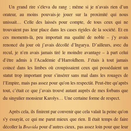
Un grand rire s’éleva du rang ; même si je n’avais rien d’un
orateur, au moins pouvais-je jouer sur la proximité qui nous
unissait… Celle des laissés pour compte, de tous ceux qui ne
trouvaient pas leur place dans les cases rigides de la société. Et en
ces moments-là, peu importait ma qualité de noble – j’y avais
renoncé du jour où j’avais décollé d’Ingarya. D’ailleurs, avec du
recul, je n’en avais jamais tiré le moindre avantage – à part celui
d’être admis à l’Académie d’Harroldhem. J’étais à tout jamais
coincé dans les limbes où croupissaient ceux qui possédaient un
statut trop important pour s’insérer sans mal dans les rouages de
l’Empire, mais pas assez pour qu’on les respectât. Peut-être qu’après
tout, c’était ce que j’avais trouvé autant auprès de mes forbans que
du singulier monsieur Karolys… Une certaine forme de respect.
Après cela, ils finirent par convenir que cela valait la peine qu’on
s’y essayât, ce qui me parut mieux que rien. Il était temps de faire
décoller la
Bravida
pour d’autres cieux, pas assez loin pour que leur