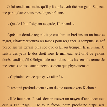
Je lui tendis ma main, qu’il prit après avoir ôté son gant. Sa peau
me parut glacée sous mes doigts brûlants.
« Que le Haut Régnant te garde, Herlhand. »
Après un dernier regard où je crus lire un bref instant un intense
regret, l’halterher tourna les talons pour regagner la somptueuse nef
posée sur un terrain plus sec que celui où trempait la
Bravida
. Je
suivis des yeux le dos droit sous le manteau vert orné de galons
dorés, tandis qu’il s’éloignait de moi, dans tous les sens du terme. Je
me sentais épuisé, autant nerveusement que physiquement.
« Capitaine, est-ce que ça va aller ? »
Je respirai profondément avant de me tourner vers Klehon :
« Il le faut bien. Je vais devoir trouver un moyen d’annoncer tout
cela à l’équipage… De toute façon, notre prochaine étape sera