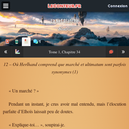
Connexion
La Nef Blanche
Beatrix
1
«
»
Tome
1, Chapitre 34
12 – Où Herlhand comprend que marché et ultimatum sont parfois
synonymes (1)
« Un marché ? »
Pendant un instant, je crus avoir mal entendu, mais l’élocution
parfaite d’Elhoïs laissait peu de doutes.
« Explique-toi… », soupirai-je.