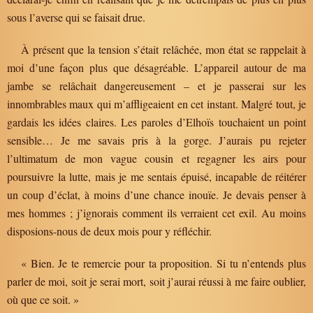
sous l’averse qui se faisait drue.
À présent que la tension s’était relâchée, mon état se rappelait à
moi d’une façon plus que désagréable. L’appareil autour de ma
jambe se relâchait dangereusement – et je passerai sur les
innombrables maux qui m’affligeaient en cet instant. Malgré tout, je
gardais les idées claires. Les paroles d’Elhoïs touchaient un point
sensible… Je me savais pris à la gorge. J’aurais pu rejeter
l’ultimatum de mon vague cousin et regagner les airs pour
poursuivre la lutte, mais je me sentais épuisé, incapable de réitérer
un coup d’éclat, à moins d’une chance inouïe. Je devais penser à
mes hommes ; j’ignorais comment ils verraient cet exil. Au moins
disposions-nous de deux mois pour y réfléchir.
« Bien. Je te remercie pour ta proposition. Si tu n’entends plus
parler de moi, soit je serai mort, soit j’aurai réussi à me faire oublier,
où que ce soit. »