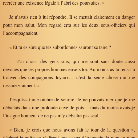
recréer une existence légale à l’abri des poursuites. »
Je n’avais rien à lui répondre. Il se mettait clairement en danger
pour mon salut. Mon regard erra sur les deux sous-officiers qui
l’accompagnaient.
« Et tu es sûre que tes subordonnés sauront se taire ?
— J’ai choisi des gens sûrs, qui me sont sans doute aussi
dévoués que tes propres hommes envers toi. Au moins as-tu réussi à
trouver des compagnons loyaux… c’est la seule chose qui me
rassure vraiment. »
J’esquissai une ombre de sourire. Je ne pouvais nier que je me
débattais dans une profonde cuve de pois… mais du moins avais-je
l’insigne honneur de ne pas m’y débattre pas seul.
« Bien, je crois que nous avons fait le tour de la question »,
déclarai-je enfin en réalisant que je me détrempais de plus en plus