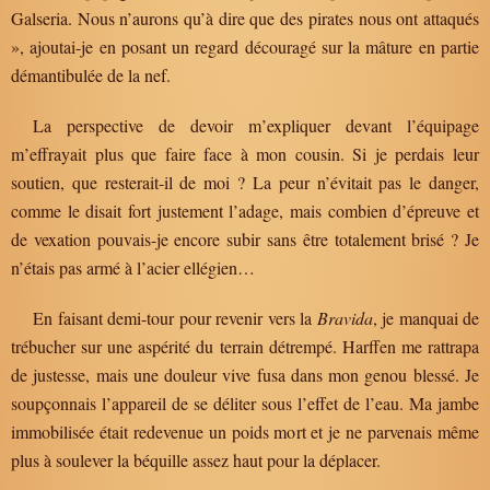
Galseria. Nous n’aurons qu’à dire que des pirates nous ont attaqués
», ajoutai-je en posant un regard découragé sur la mâture en partie
démantibulée de la nef.
La perspective de devoir m’expliquer devant l’équipage
m’effrayait plus que faire face à mon cousin. Si je perdais leur
soutien, que resterait-il de moi ? La peur n’évitait pas le danger,
comme le disait fort justement l’adage, mais combien d’épreuve et
de vexation pouvais-je encore subir sans être totalement brisé ? Je
n’étais pas armé à l’acier ellégien…
En faisant demi-tour pour revenir vers la
Bravida
, je manquai de
trébucher sur une aspérité du terrain détrempé. Harffen me rattrapa
de justesse, mais une douleur vive fusa dans mon genou blessé. Je
soupçonnais l’appareil de se déliter sous l’effet de l’eau. Ma jambe
immobilisée était redevenue un poids mort et je ne parvenais même
plus à soulever la béquille assez haut pour la déplacer.