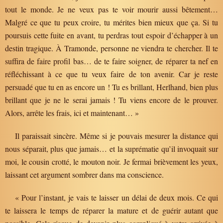
tout le monde. Je ne veux pas te voir mourir aussi bêtement…
Malgré ce que tu peux croire, tu mérites bien mieux que ça. Si tu
poursuis cette fuite en avant, tu perdras tout espoir d’échapper à un
destin tragique. À Tramonde, personne ne viendra te chercher. Il te
suffira de faire profil bas… de te faire soigner, de réparer ta nef en
réfléchissant à ce que tu veux faire de ton avenir. Car je reste
persuadé que tu en as encore un ! Tu es brillant, Herlhand, bien plus
brillant que je ne le serai jamais ! Tu viens encore de le prouver.
Alors, arrête les frais, ici et maintenant… »
Il paraissait sincère. Même si je pouvais mesurer la distance qui
nous séparait, plus que jamais… et la suprématie qu’il invoquait sur
moi, le cousin crotté, le mouton noir. Je fermai brièvement les yeux,
laissant cet argument sombrer dans ma conscience.
« Pour l’instant, je vais te laisser un délai de deux mois. Ce qui
te laissera le temps de réparer la mature et de guérir autant que