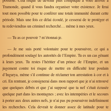
possible. Cela risque de devenir plus compliqué à votre arrivée à
Tramonde, quand il vous faudra organiser votre existence. Je ferai
tout mon possible pour te conférer une totale immunité durant cette
période. Mais une fois ce délai écoulé, je cesserai de te protéger et
tu redeviendras un criminel recherché… même à mes yeux.
— Tu as ce pouvoir ? m’étonnai-je.
— Je me suis porté volontaire pour te poursuivre, ce qui a
profondément soulagé les autorités de l’Empire. Tu es un cas gênant
à leurs yeux. Tu restes l’héritier d’un prince de l’Empire, et un
jugement contre toi risque de mettre en difficulté leur poulain
d’Ingarya, même s’il continue de réclamer ton arrestation à cor et à
cri. En rentrant, je consignerai dans mon rapport que je n’ai retrouvé
que quelques débris et que j’ai supposé que ta nef s’était écrasée
quelque part dans les montagnes ; avec les intempéries et le secours
à porter aux deux autres nefs, je n’ai pas pu poursuivre indéfiniment
les recherches. Cela devrait te donner assez de latitude pour te