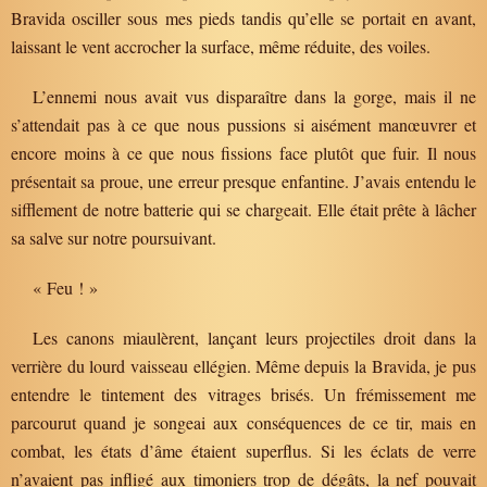
Bravida osciller sous mes pieds tandis qu’elle se portait en avant,
laissant le vent accrocher la surface, même réduite, des voiles.
L’ennemi nous avait vus disparaître dans la gorge, mais il ne
s’attendait pas à ce que nous pussions si aisément manœuvrer et
encore moins à ce que nous fissions face plutôt que fuir. Il nous
présentait sa proue, une erreur presque enfantine. J’avais entendu le
sifflement de notre batterie qui se chargeait. Elle était prête à lâcher
sa salve sur notre poursuivant.
« Feu ! »
Les canons miaulèrent, lançant leurs projectiles droit dans la
verrière du lourd vaisseau ellégien. Même depuis la Bravida, je pus
entendre le tintement des vitrages brisés. Un frémissement me
parcourut quand je songeai aux conséquences de ce tir, mais en
combat, les états d’âme étaient superflus. Si les éclats de verre
n’avaient pas infligé aux timoniers trop de dégâts, la nef pouvait