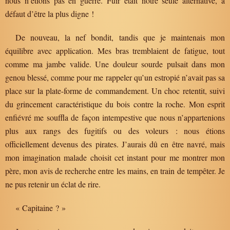
nous n’étions pas en guerre. Fuir était notre seule alternative, à
défaut d’être la plus digne !
De nouveau, la nef bondit, tandis que je maintenais mon
équilibre avec application. Mes bras tremblaient de fatigue, tout
comme ma jambe valide. Une douleur sourde pulsait dans mon
genou blessé, comme pour me rappeler qu’un estropié n’avait pas sa
place sur la plate-forme de commandement. Un choc retentit, suivi
du grincement caractéristique du bois contre la roche. Mon esprit
enfiévré me souffla de façon intempestive que nous n’appartenions
plus aux rangs des fugitifs ou des voleurs : nous étions
officiellement devenus des pirates. J’aurais dû en être navré, mais
mon imagination malade choisit cet instant pour me montrer mon
père, mon avis de recherche entre les mains, en train de tempêter. Je
ne pus retenir un éclat de rire.
« Capitaine ? »