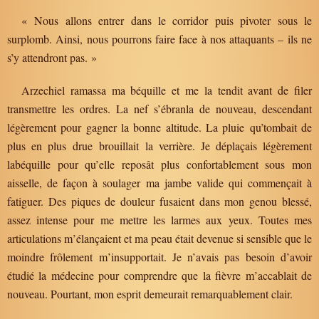
« Nous allons entrer dans le corridor puis pivoter sous le
surplomb. Ainsi, nous pourrons faire face à nos attaquants – ils ne
s’y attendront pas. »
Arzechiel ramassa ma béquille et me la tendit avant de filer
transmettre les ordres. La nef s’ébranla de nouveau, descendant
légèrement pour gagner la bonne altitude. La pluie qu’tombait de
plus en plus drue brouillait la verrière. Je déplaçais légèrement
labéquille pour qu’elle reposât plus confortablement sous mon
aisselle, de façon à soulager ma jambe valide qui commençait à
fatiguer. Des piques de douleur fusaient dans mon genou blessé,
assez intense pour me mettre les larmes aux yeux. Toutes mes
articulations m’élançaient et ma peau était devenue si sensible que le
moindre frôlement m’insupportait. Je n’avais pas besoin d’avoir
étudié la médecine pour comprendre que la fièvre m’accablait de
nouveau. Pourtant, mon esprit demeurait remarquablement clair.