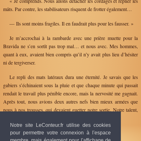
« Je comprends. Nous allons détacher les cordages et replier les
mâts. Par contre, les stabilisateurs risquent de frotter également…
— Ils sont moins fragiles. Il en faudrait plus pour les fausser. »
Je m’accrochai à la rambarde avec une prière muette pour la
Bravida ne s’en sortît pas trop mal… et nous avec. Mes hommes,
quant à eux, avaient bien compris qu’il n’y avait plus lieu d’hésiter
ni de tergiverser.
Le repli des mats latéraux dura une éternité. Je savais que les
gabiers s’échinaient sous la pluie et que chaque minute qui passait
rendait le travail plus pénible encore, mais la nervosité me gagnait.
Après tout, nous avions deux autres nefs bien mieux armées que
nous à nos trousses, qui devaient guetter notre sortie. Notre talent,
notre audace, rien ne pourrait y faire !
Notre site LeConteur.fr utilise des cookies
pour permettre votre connexion à l'espace
membre, mais également pour l'affichage de