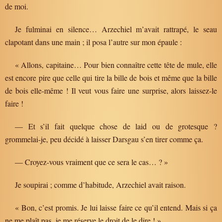
de moi.
Je fulminai en silence… Arzechiel m’avait rattrapé, le seau
clapotant dans une main ; il posa l’autre sur mon épaule :
« Allons, capitaine… Pour bien connaître cette tête de mule, elle
est encore pire que celle qui tire la bille de bois et même que la bille
de bois elle-même ! Il veut vous faire une surprise, alors laissez-le
faire !
— Et s’il fait quelque chose de laid ou de grotesque ?
grommelai-je, peu décidé à laisser Darsgau s’en tirer comme ça.
— Croyez-vous vraiment que ce sera le cas… ? »
Je soupirai ; comme d’habitude, Arzechiel avait raison.
« Bon, c’est promis. Je lui laisse faire ce qu’il entend. Mais si ça
ne me plaît pas, je me réserve le droit de le dire ! »