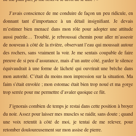
J’avais conscience de me conduire de façon un peu ridicule, en
donnant tant d’importance à un détail insignifiant. Je devais
m’estimer bien menacé dans mon rôle pour adopter une attitude
aussi puérile… Troublé, je rebroussai chemin pour aller m’asseoir
de nouveau à côté de la rivière, observant l’eau qui moussait autour
des rochers, sans vraiment la voir. Je me sentais coupable de faire
preuve de si peu d’assurance, mais d’un autre côté, garder le silence
équivaudrait à une forme de lâcheté qui ouvrirait une brèche dans
mon autorité. C’était du moins mon impression sur la situation. Ma
faim s’était envolée ; mon estomac était bien trop noué et ma gorge
trop serrée pour me permettre d’avaler quoique ce fût.
J’ignorais combien de temps je restai dans cette position à broyer
du noir. Assez pour laisser mes muscles se raidir, sans doute ; quand
une voix retentit à côté de moi, je tentai de me relever, pour
retomber douloureusement sur mon assise de pierre.