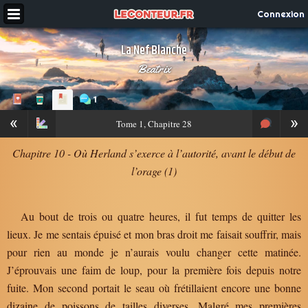
Connexion
La Nef Blanche
Beatrix
1
«
»
Tome
1, Chapitre 28
Chapitre 10 - Où Herland s’exerce à l’autorité, avant le début de
l’orage (1)
Au bout de trois ou quatre heures, il fut temps de quitter les
lieux. Je me sentais épuisé et mon bras droit me faisait souffrir, mais
pour rien au monde je n’aurais voulu changer cette matinée.
J’éprouvais une faim de loup, pour la première fois depuis notre
fuite. Mon second portait le seau où frétillaient encore une bonne
dizaine de poissons de tailles diverses. Malgré mes premières