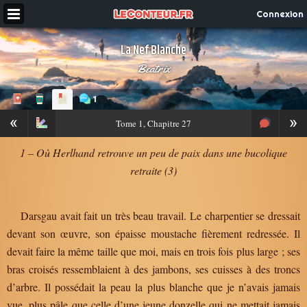
Connexion
La Nef Blanche
Beatrix
1
«
»
Tome
1, Chapitre 27
1 – Où Herlhand retrouve un peu de paix dans une bucolique
retraite (3)
Darsgau avait fait un très beau travail. Le charpentier se dressait
devant son œuvre, son épaisse moustache fièrement redressée. Il
devait faire la même taille que moi, mais en trois fois plus large ; ses
bras croisés ressemblaient à des jambons, ses cuisses à des troncs
d’arbre. Il possédait la peau la plus blanche que je n’avais jamais
vue, plus pâle que celle d’une jeune donzelle qui ne mettait jamais