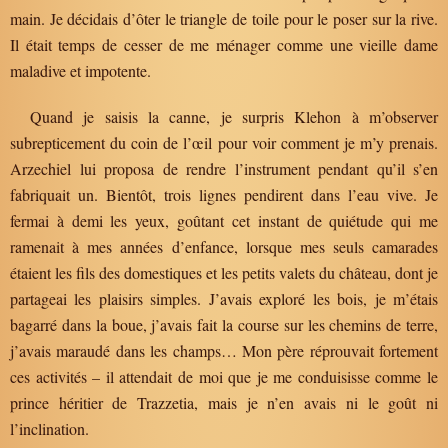
main. Je décidais d’ôter le triangle de toile pour le poser sur la rive.
Il était temps de cesser de me ménager comme une vieille dame
maladive et impotente.
Quand je saisis la canne, je surpris Klehon à m’observer
subrepticement du coin de l’œil pour voir comment je m’y prenais.
Arzechiel lui proposa de rendre l’instrument pendant qu’il s’en
fabriquait un. Bientôt, trois lignes pendirent dans l’eau vive. Je
fermai à demi les yeux, goûtant cet instant de quiétude qui me
ramenait à mes années d’enfance, lorsque mes seuls camarades
étaient les fils des domestiques et les petits valets du château, dont je
partageai les plaisirs simples. J’avais exploré les bois, je m’étais
bagarré dans la boue, j’avais fait la course sur les chemins de terre,
j’avais maraudé dans les champs… Mon père réprouvait fortement
ces activités – il attendait de moi que je me conduisisse comme le
prince héritier de Trazzetia, mais je n’en avais ni le goût ni
l’inclination.