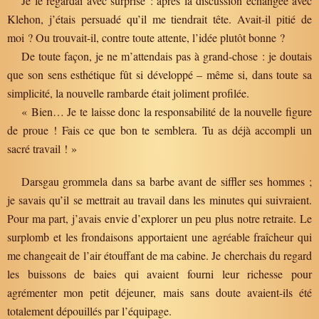
Je le regardai avec surprise : après la discussion échangée avec
Klehon, j’étais persuadé qu’il me tiendrait tête. Avait-il pitié de
moi ? Ou trouvait-il, contre toute attente, l’idée plutôt bonne ?
De toute façon, je ne m’attendais pas à grand-chose : je doutais
que son sens esthétique fût si développé – même si, dans toute sa
simplicité, la nouvelle rambarde était joliment profilée.
« Bien… Je te laisse donc la responsabilité de la nouvelle figure
de proue ! Fais ce que bon te semblera. Tu as déjà accompli un
sacré travail ! »
Darsgau grommela dans sa barbe avant de siffler ses hommes ;
je savais qu’il se mettrait au travail dans les minutes qui suivraient.
Pour ma part, j’avais envie d’explorer un peu plus notre retraite. Le
surplomb et les frondaisons apportaient une agréable fraîcheur qui
me changeait de l’air étouffant de ma cabine. Je cherchais du regard
les buissons de baies qui avaient fourni leur richesse pour
agrémenter mon petit déjeuner, mais sans doute avaient-ils été
totalement dépouillés par l’équipage.