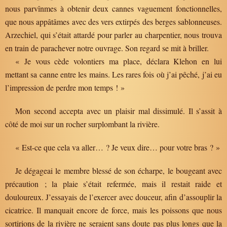
nous parvînmes à obtenir deux cannes vaguement fonctionnelles,
que nous appâtâmes avec des vers extirpés des berges sablonneuses.
Arzechiel, qui s’était attardé pour parler au charpentier, nous trouva
en train de parachever notre ouvrage. Son regard se mit à briller.
« Je vous cède volontiers ma place, déclara Klehon en lui
mettant sa canne entre les mains. Les rares fois où j’ai pêché, j’ai eu
l’impression de perdre mon temps ! »
Mon second accepta avec un plaisir mal dissimulé. Il s’assit à
côté de moi sur un rocher surplombant la rivière.
« Est-ce que cela va aller… ? Je veux dire… pour votre bras ? »
Je dégageai le membre blessé de son écharpe, le bougeant avec
précaution ; la plaie s’était refermée, mais il restait raide et
douloureux. J’essayais de l’exercer avec douceur, afin d’assouplir la
cicatrice. Il manquait encore de force, mais les poissons que nous
sortirions de la rivière ne seraient sans doute pas plus longs que la