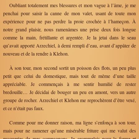
Oubliant totalement mes blessures et mon vague à l’âme, je me
penchai pour saisir la canne de mon valet, usant de toute mon
expérience pour ne pas perdre la proie crochée à l’hameçon. À
notre grand plaisir, nous ramenâmes une prise deux fois longue
comme la main, frétillante et argentée. Je la jetai dans le seau
qu’avait apporté Arzechiel, à demi rempli d’eau, avant d’appâter de
nouveau et de la rendre à Klehon.
À son tour, mon second sortit un poisson des flots, un peu plus
petit que celui du domestique, mais tout de même d’une taille
appréciable. Je commençais à me sentir humilié de rester
bredouille… Je décidai de bouger un peu en amont, vers un autre
groupe de rocher. Arzechiel et Klehon me reprochèrent d’être vexé,
et ce n’était pas faux.
Comme pour me donner raison, ma ligne s’enfonça à son tour,
mais pour ne ramener qu’une misérable friture qui me valut des
moqueries de mes compagnons. Je grommelais pour la forme et