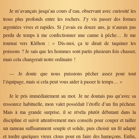
Je m’avançais jusqu’au cours d’eau, observant avec curiosité les
trous plus profonds entre les rochers. J’y vis passer des formes
argentées vives et rapides. Si j’avais eu douze ans, je n’aurais pas
perdu de temps à me confectionner une canne à pêche… Je me
tournai vers Kléhon : « Dis-moi, ça te dirait de taquiner les
poissons ? Je sais que les hommes sont partis plusieurs fois chasser,
mais cela changerait notre ordinaire !
— Je doute que nous puissions pêcher assez pour tout
l’équipage, mais si cela peut vous aider à passer le temps… »
Je le pris immédiatement au mot. Je ne doutais pas qu’avec sa
ressource habituelle, mon valet possédait l’étoffe d’un fin pêcheur.
Mais à ma grande surprise, il se révéla plutôt débutant dans la
discipline et suivit attentivement mes conseils pour couper et tailler
un rameau suffisamment souple et solide, puis choisir un fil adapté
et tordre quelques vieux clous pour en faire des hameçons. Enfin,