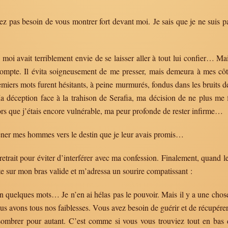
ez pas besoin de vous montrer fort devant moi. Je sais que je ne suis
moi avait terriblement envie de se laisser aller à tout lui confier… Mai
mpte. Il évita soigneusement de me presser, mais demeura à mes côtés
miers mots furent hésitants, à peine murmurés, fondus dans les bruits de 
Ma déception face à la trahison de Serafia, ma décision de ne plus me 
ors que j’étais encore vulnérable, ma peur profonde de rester infirme…
er mes hommes vers le destin que je leur avais promis…
etrait pour éviter d’interférer avec ma confession. Finalement, quand l
e sur mon bras valide et m’adressa un sourire compatissant :
 en quelques mots… Je n’en ai hélas pas le pouvoir. Mais il y a une chose
avons tous nos faiblesses. Vous avez besoin de guérir et de récupérer l
 sombrer pour autant. C’est comme si vous vous trouviez tout en ba