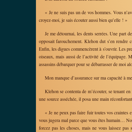
« Je ne suis pas un de vos hommes. Vous n’av
croyez-moi, je sais écouter aussi bien qu’elle ! »
Je me détournai, les dents serrées. Une part de 
opposait farouchement. Klehon dut s’en rendre co
Enfin, les digues commencèrent à s’ouvrir. Les pre
oiseaux, mais aussi de l’activité de l’équipage. 
assassins débarquer pour se débarrasser de moi al
Mon manque d’assurance sur ma capacité à men
Klehon se contenta de m’écouter, se tenant en r
une source asséchée, il posa une main réconfortant
« Je ne peux pas faire fuir toutes vos craintes
vous jugera mal parce que vous êtes humain… Nous 
forcez pas les choses, mais ne vous laissez pas