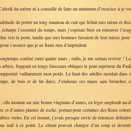
iderik lui-même m’a conseillé de faire un minimum d’exercice si je voul
 habitude de porter un long manteau de cuir qui frôlait mes talons et diss
 écharpe l’essentiel du temps, mais j’espérais bien en retrouver l’usa
illai vers la porte, tandis que mes hommes faisaient de leur mieux pour
, pour s’assurer que je ne ferais rien d’imprudent.
op longtemps confiné entre quatre murs ; enfin, je me sentais revivre ! La
es arbres, frappant en longs faisceaux obliques le pont supérieur du Pas
upportait vaillamment mon poids. Le haut des attelles mordait dans
upe, de bois et de lin durci. J’endurais ces maux sans broncher, e
nef ; elle montait sur une bonne vingtaine d’aunes, en léger surplomb au-d
rre et d’autres plantes de roche, portant pour certaines des fleurs coloré
mbres vertes. En cet instant, j’avais presque envie de renoncer définitive
s naïf à ce point. Le climat pouvait changer d’un coup et devenir 