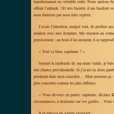
transformaient en véritable enfer. Nous aurions 
offrait l’altitude ! Et très bientôt, il me faudra
nous finirions par nous faire repérer.
J’avais l’intention, malgré tout, de profiter au
relation avec mes hommes. Ma réaction au contac
pensivement ; au bout d’un moment, il se rapproch
« Tout va bien, capitaine ? »
Serrant la rambarde de ma main valide, je baiss
une chance providentielle. Si j’avais eu deux jamb
perdurait dans mon caractère… Mais pourrais-je, un
plus concrètes comme les plus diffuses.
« Vous devriez en parler, capitaine, déclara 
circonstances, à demeurer sur vos gardes… Vous ir
Il m’adressa un sourire rassurant :