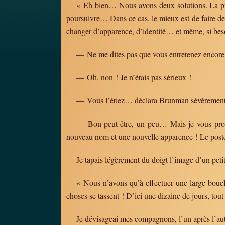
« Eh bien… Nous avons deux solutions. La premi
poursuivre… Dans ce cas, le mieux est de faire demi
changer d’apparence, d’identité… et même, si besoi
— Ne me dites pas que vous entretenez encore 
— Oh, non ! Je n’étais pas sérieux !
— Vous l’étiez… déclara Brunman sévèrement
— Bon peut-être, un peu… Mais je vous propos
nouveau nom et une nouvelle apparence ! Le poste-f
Je tapais légèrement du doigt l’image d’un petit
« Nous n’avons qu’à effectuer une large boucle
choses se tassent ! D’ici une dizaine de jours, tout
Je dévisageai mes compagnons, l’un après l’aut