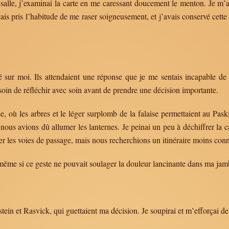
alle, j’examinai la carte en me caressant doucement le menton. Je m’ape
s pris l’habitude de me raser soigneusement, et j’avais conservé cette d
é sur moi. Ils attendaient une réponse que je me sentais incapable d
oin de réfléchir avec soin avant de prendre une décision importante.
 où les arbres et le léger surplomb de la falaise permettaient au Paski
nous avions dû allumer les lanternes. Je peinai un peu à déchiffrer la ca
urer les voies de passage, mais nous recherchions un itinéraire moins conn
 même si ce geste ne pouvait soulager la douleur lancinante dans ma ja
tein et Rasvick, qui guettaient ma décision. Je soupirai et m’efforçai d