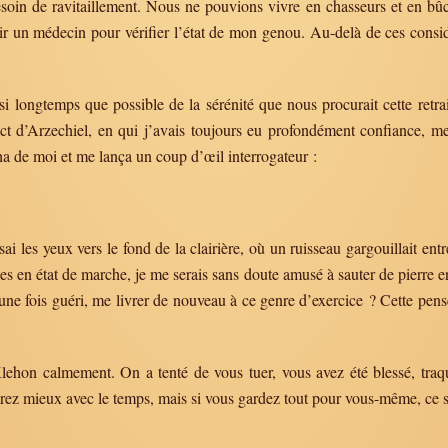
besoin de ravitaillement. Nous ne pouvions vivre en chasseurs et en bû
it voir un médecin pour vérifier l’état de mon genou. Au-delà de ces cons
ssi longtemps que possible de la sérénité que nous procurait cette retra
t d’Arzechiel, en qui j’avais toujours eu profondément confiance, me
a de moi et me lança un coup d’œil interrogateur :
ai les yeux vers le fond de la clairière, où un ruisseau gargouillait ent
es en état de marche, je me serais sans doute amusé à sauter de pierre en
e fois guéri, me livrer de nouveau à ce genre d’exercice ? Cette pensée
Klehon calmement. On a tenté de vous tuer, vous avez été blessé, traq
ez mieux avec le temps, mais si vous gardez tout pour vous-même, ce s