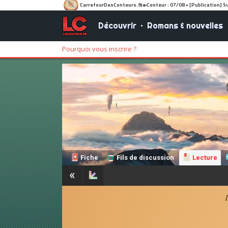
Découvrir
•
Romans & nouvelles
Pourquoi vous inscrire ?
Fiche
Fils de discussion
Lecture
«
1