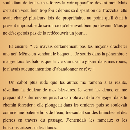
souhaitant de toutes mes forces la voir apparaître devant moi. Mais
c’était un voeu bien trop fou : depuis sa disparition de Trazzetia, elle
avait changé plusieurs fois de propriétaire, au point qu’il était à
présent impossible de savoir ce qu’elle avait bien pu devenir. Mais je
ne désespérais pas de la redécouvrir un jour…
Et ensuite ? Je n’avais certainement pas les moyens d’acheter
une nef. Même en vendant le baquet… Je souris dans la pénombre :
malgré tous les bâtons que la vie s’amusait à glisser dans mes roues,
je n’avais aucune intention d’abandonner ce rêve !
Un cahot plus rude que les autres me ramena à la réalité,
réveillant la douleur de mes blessures. Je serrai les dents, en me
préparant à subir encore pire. La carriole avait dû s’engager dans le
chemin forestier ; elle plongeait dans les ornières puis se soulevait
comme une baleine hors de l’eau, tressautait sur des branches et des
pierres en travers du passage. J’entendais les rameaux et les
buissons crisser sur les flancs.