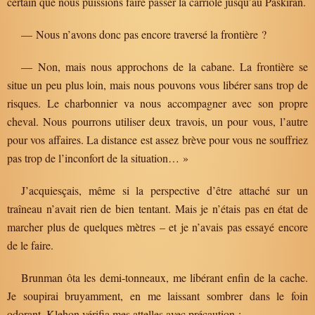
certain que nous puissions faire passer la carriole jusqu’au Paskiran.
— Nous n’avons donc pas encore traversé la frontière ?
— Non, mais nous approchons de la cabane. La frontière se
situe un peu plus loin, mais nous pouvons vous libérer sans trop de
risques. Le charbonnier va nous accompagner avec son propre
cheval. Nous pourrons utiliser deux travois, un pour vous, l’autre
pour vos affaires. La distance est assez brève pour vous ne souffriez
pas trop de l’inconfort de la situation… »
J’acquiesçais, même si la perspective d’être attaché sur un
traîneau n’avait rien de bien tentant. Mais je n’étais pas en état de
marcher plus de quelques mètres – et je n’avais pas essayé encore
de le faire.
Brunman ôta les demi-tonneaux, me libérant enfin de la cache.
Je soupirai bruyamment, en me laissant sombrer dans le foin
odorant. Klehon vérifia mes attelles avec précaution :