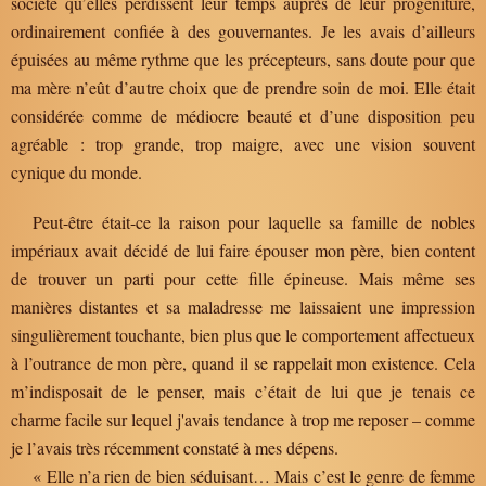
société qu’elles perdissent leur temps auprès de leur progéniture,
ordinairement confiée à des gouvernantes. Je les avais d’ailleurs
épuisées au même rythme que les précepteurs, sans doute pour que
ma mère n’eût d’autre choix que de prendre soin de moi. Elle était
considérée comme de médiocre beauté et d’une disposition peu
agréable : trop grande, trop maigre, avec une vision souvent
cynique du monde.
Peut-être était-ce la raison pour laquelle sa famille de nobles
impériaux avait décidé de lui faire épouser mon père, bien content
de trouver un parti pour cette fille épineuse. Mais même ses
manières distantes et sa maladresse me laissaient une impression
singulièrement touchante, bien plus que le comportement affectueux
à l’outrance de mon père, quand il se rappelait mon existence. Cela
m’indisposait de le penser, mais c’était de lui que je tenais ce
charme facile sur lequel j'avais tendance à trop me reposer – comme
je l’avais très récemment constaté à mes dépens.
« Elle n’a rien de bien séduisant… Mais c’est le genre de femme