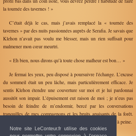
profil bas dans un coin isolé, vous devrez perdre l’habitude de faire
la tournée des tavernes ! »
C’était déjà le cas, mais j’avais remplacé la « tournée des
tavernes » par des nuits passionnées auprès de Serafia. Je savais que
Klehon n’avait pas voulu me blesser, mais un rien suffisait pour
malmener mon cœur meurtri.
« Eh bien, nous dirons qu’à toute chose malheur est bon… »
Je fermai les yeux, peu disposé à poursuivre l'échange. L’excuse
du sommeil était un peu lâche, mais particulièrement efficace. Je
sentis Klehon étendre une couverture sur moi et je lui pardonnai
aussitôt son impair. L’épuisement eut raison de moi ; je n’eus pas
besoin de feindre de m’endormir, bercé par les conversations
tranquilles de mes compagnons et les bruits apaisants de la forêt.
Quand la charrette se remit en mouvement, je m’en aperçus à peine.
Notre site LeConteur.fr utilise des cookies
pour permettre votre connexion à l'espace