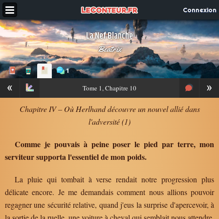
Connexion
La Nef Blanche
Beatrix
1
«
»
Tome
1, Chapitre 10
Chapitre IV – Où Herlhand découvre un nouvel allié dans
l'adversité (1)
Comme je pouvais à peine poser le pied par terre, mon
serviteur supporta l'essentiel de mon poids.
La pluie qui tombait à verse rendait notre progression plus
délicate encore. Je me demandais comment nous allions pouvoir
regagner une sécurité relative, quand j'eus la surprise d'apercevoir, à
la sortie de la ruelle, une voiture à cheval qui semblait nous attendre.