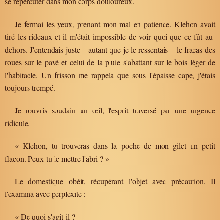
se répercuter dans mon corps douloureux.
Je fermai les yeux, prenant mon mal en patience. Klehon avait
tiré les rideaux et il m'était impossible de voir quoi que ce fût au-
dehors. J'entendais juste – autant que je le ressentais – le fracas des
roues sur le pavé et celui de la pluie s'abattant sur le bois léger de
l'habitacle. Un frisson me rappela que sous l'épaisse cape, j'étais
toujours trempé.
Je rouvris soudain un œil, l'esprit traversé par une urgence
ridicule.
« Klehon, tu trouveras dans la poche de mon gilet un petit
flacon. Peux-tu le mettre l'abri ? »
Le domestique obéit, récupérant l'objet avec précaution. Il
l'examina avec perplexité :
« De quoi s'agit-il ?