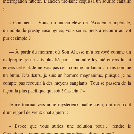
interrogation muette. L’ancien tire-laine esquissa un sourire canaille
:
« Comment… Vous, un ancien élève de l’Académie impériale,
un noble de prestigieuse lignée, vous seriez prêts à recourir au vol
pur et simple ?
— À partir du moment où Son Altesse m’a renvoyé comme un
malpropre, je ne suis plus lié par la moindre loyauté envers lui ni
envers cet état. Je ne vois pas cela comme un larcin… mais comme
un butin. D’ailleurs, je suis un homme magnanime, puisque je ne
compte pas recourir à des moyens sanglants. Tout se passera de la
façon la plus pacifique qui soit ! Castein ? »
Je me tournai vers notre mystérieux maître-cœur, qui me fixait
d’un regard de vieux chat aguerri :
« Est-ce que vous auriez une solution pour… rendre le
Galvaliant
… temporairement moins efficace, dirons-nous ?