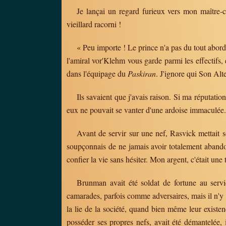
Je lançai un regard furieux vers mon maître-cœ
vieillard racorni !
« Peu importe ! Le prince n'a pas du tout abordé 
l'amiral vor'Klehm vous garde parmi les effectifs,
dans l'équipage du
Paskiran
. J'ignore qui Son Alt
Ils savaient que j'avais raison. Si ma réputatio
eux ne pouvait se vanter d'une ardoise immaculée.
Avant de servir sur une nef, Rasvick mettait so
soupçonnais de ne jamais avoir totalement abandon
confier la vie sans hésiter. Mon argent, c'était une t
Brunman avait été soldat de fortune au servic
camarades, parfois comme adversaires, mais il n'y
la lie de la société, quand bien même leur existe
posséder ses propres nefs, avait été démantelée, i