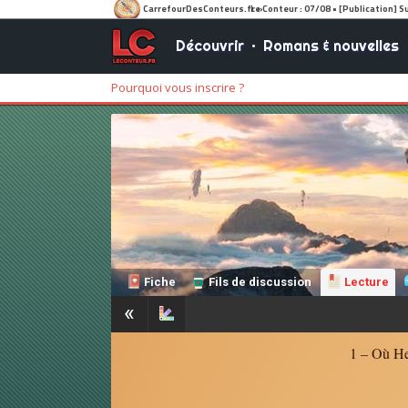
Découvrir
•
Romans & nouvelles
Pourquoi vous inscrire ?
Fiche
Fils de discussion
Lecture
«
1 – Où Her