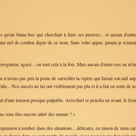
u'un blanc-bec qui cherchait à faire ses preuves... et aucun d'entre v
une nef de combat digne de ce nom. Sans votre appui, jamais je n'aurais
terrogateur, agacé... ou tout cela à la fois. Mais aucun d'entre eux ne m'i
 n'avons pas pris la peine de surveiller la vipère qui faisait son nid aupr
du... Nos succès ne lui ont visiblement pas plu et il a fait en sorte de no
eait d'une tension presque palpable. Arzechiel se pencha en avant, le fron
us vous êtes encore attiré des ennuis ? »
opension à tomber dans des situations... délicates, en raison de mon ca
ille ou d'amis dans ce coin perdu du monde, je ne pouvais me fier qu'à mo