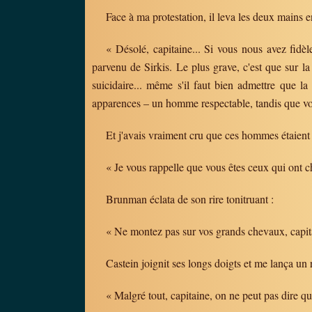
Face à ma protestation, il leva les deux mains e
« Désolé, capitaine... Si vous nous avez fidè
parvenu de Sirkis. Le plus grave, c'est que sur 
suicidaire... même s'il faut bien admettre que l
apparences – un homme respectable, tandis que vo
Et j'avais vraiment cru que ces hommes étaient m
« Je vous rappelle que vous êtes ceux qui ont c
Brunman éclata de son rire tonitruant :
« Ne montez pas sur vos grands chevaux, capitai
Castein joignit ses longs doigts et me lança un
« Malgré tout, capitaine, on ne peut pas dire que