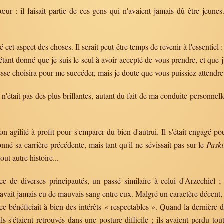
ur : il faisait partie de ces gens qui n'avaient jamais dû être jeunes
cet aspect des choses. Il serait peut-être temps de revenir à l'essentiel 
 étant donné que je suis le seul à avoir accepté de vous prendre, et que
esse choisira pour me succéder, mais je doute que vous puissiez attendre a
n n'était pas des plus brillantes, autant du fait de ma conduite personne
n agilité à profit pour s'emparer du bien d'autrui. Il s'était engagé po
né sa carrière précédente, mais tant qu'il ne sévissait pas sur le
Pask
out autre histoire...
e de diverses principautés, un passé similaire à celui d'Arzechiel ; 
 avait jamais eu de mauvais sang entre eux. Malgré un caractère décen
nce bénéficiait à bien des intérêts « respectables ». Quand la dernière
ls s'étaient retrouvés dans une posture difficile ; ils avaient perdu tou