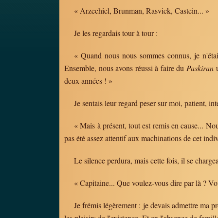
« Arzechiel, Brunman, Rasvick, Castein... »
Je les regardais tour à tour :
« Quand nous nous sommes connus, je n'étais q
Ensemble, nous avons réussi à faire du
Paskiran
deux années ! »
Je sentais leur regard peser sur moi, patient, in
« Mais à présent, tout est remis en cause... Nous
pas été assez attentif aux machinations de cet indivi
Le silence perdura, mais cette fois, il se charg
« Capitaine... Que voulez-vous dire par là ? Vo
Je frémis légèrement : je devais admettre ma pr
les plaisirs de l'existence. Et en l'absence de fam