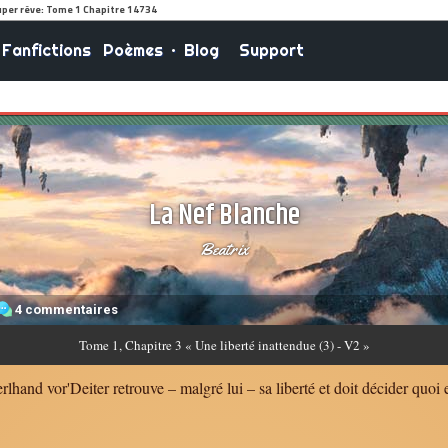
Fanfictions
Poèmes
•
Blog
Support
La Nef Blanche
Beatrix
4 commentaires
Tome
1, Chapitre 3 « Une liberté inattendue (3) - V2 »
lhand vor'Deiter retrouve – malgré lui – sa liberté et doit décider quoi e