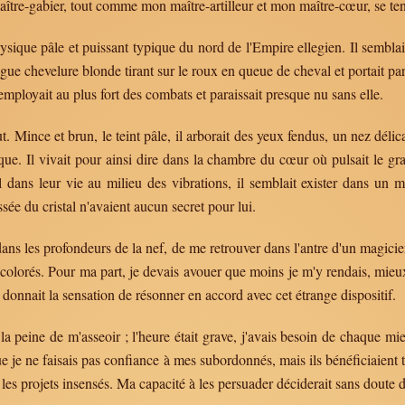
tre-gabier, tout comme mon maître-artilleur et mon maître-cœur, se tena
ique pâle et puissant typique du nord de l'Empire ellegien. Il semblait 
longue chevelure blonde tirant sur le roux en queue de cheval et portait 
employait au plus fort des combats et paraissait presque nu sans elle.
t. Mince et brun, le teint pâle, il arborait des yeux fendus, un nez dél
que. Il vivait pour ainsi dire dans la chambre du cœur où pulsait le gran
dans leur vie au milieu des vibrations, il semblait exister dans un 
ssée du cristal n'avaient aucun secret pour lui.
d dans les profondeurs de la nef, de me retrouver dans l'antre d'un mag
 colorés. Pour ma part, je devais avouer que moins je m'y rendais, mieux 
donnait la sensation de résonner en accord avec cet étrange dispositif.
e la peine de m'asseoir ; l'heure était grave, j'avais besoin de chaque mi
e je ne faisais pas confiance à mes subordonnés, mais ils bénéficiaient 
les projets insensés. Ma capacité à les persuader déciderait sans doute du