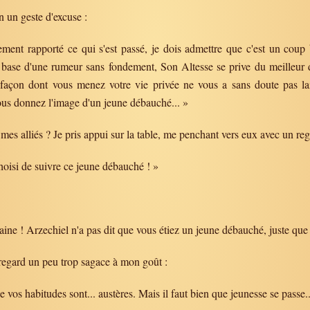
n un geste d'excuse :
lement rapporté ce qui s'est passé, je dois admettre que c'est un cou
la base d'une rumeur sans fondement, Son Altesse se prive du meilleur
a façon dont vous menez votre vie privée ne vous a sans doute pas lai
us donnez l'image d'un jeune débauché... »
es alliés ? Je pris appui sur la table, me penchant vers eux avec un rega
hoisi de suivre ce jeune débauché ! »
ne ! Arzechiel n'a pas dit que vous étiez un jeune débauché, juste que vo
 regard un peu trop sagace à mon goût :
 vos habitudes sont... austères. Mais il faut bien que jeunesse se passe..