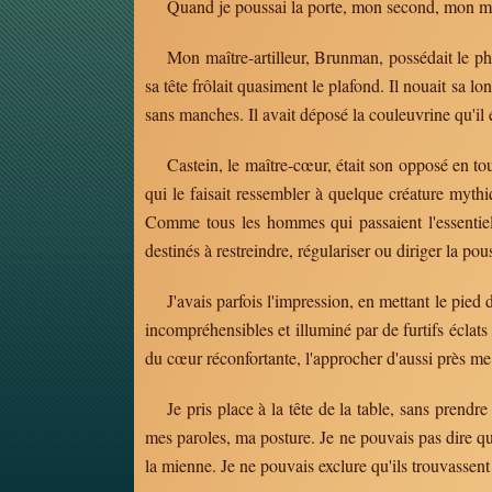
Quand je poussai la porte, mon second, mon maî
Mon maître-artilleur, Brunman, possédait le phys
sa tête frôlait quasiment le plafond. Il nouait sa 
sans manches. Il avait déposé la couleuvrine qu'il 
Castein, le maître-cœur, était son opposé en tou
qui le faisait ressembler à quelque créature mythi
Comme tous les hommes qui passaient l'essentiel 
destinés à restreindre, régulariser ou diriger la pou
J'avais parfois l'impression, en mettant le pie
incompréhensibles et illuminé par de furtifs éclats
du cœur réconfortante, l'approcher d'aussi près me 
Je pris place à la tête de la table, sans prendr
mes paroles, ma posture. Je ne pouvais pas dire qu
la mienne. Je ne pouvais exclure qu'ils trouvassent 