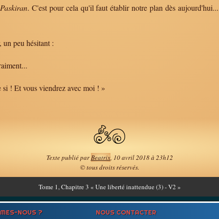
Paskiran
. C'est pour cela qu'il faut établir notre plan dès aujourd'hui
 un peu hésitant :
aiment...
si ! Et vous viendrez avec moi ! »
Texte publié par
Beatrix
, 10 avril 2018 à 23h12
© tous droits réservés.
Tome
1, Chapitre 3 « Une liberté inattendue (3) - V2 »
MMES-NOUS ?
NOUS CONTACTER