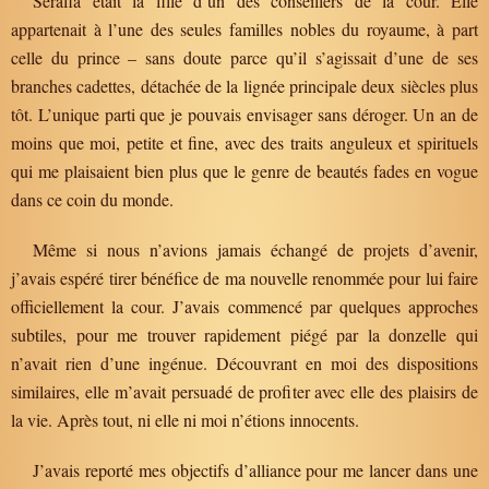
Sérafia était la fille d’un des conseillers de la cour. Elle
appartenait à l’une des seules familles nobles du royaume, à part
celle du prince – sans doute parce qu’il s’agissait d’une de ses
branches cadettes, détachée de la lignée principale deux siècles plus
tôt. L’unique parti que je pouvais envisager sans déroger. Un an de
moins que moi, petite et fine, avec des traits anguleux et spirituels
qui me plaisaient bien plus que le genre de beautés fades en vogue
dans ce coin du monde.
Même si nous n’avions jamais échangé de projets d’avenir,
j’avais espéré tirer bénéfice de ma nouvelle renommée pour lui faire
officiellement la cour. J’avais commencé par quelques approches
subtiles, pour me trouver rapidement piégé par la donzelle qui
n’avait rien d’une ingénue. Découvrant en moi des dispositions
similaires, elle m’avait persuadé de profiter avec elle des plaisirs de
la vie. Après tout, ni elle ni moi n’étions innocents.
J’avais reporté mes objectifs d’alliance pour me lancer dans une