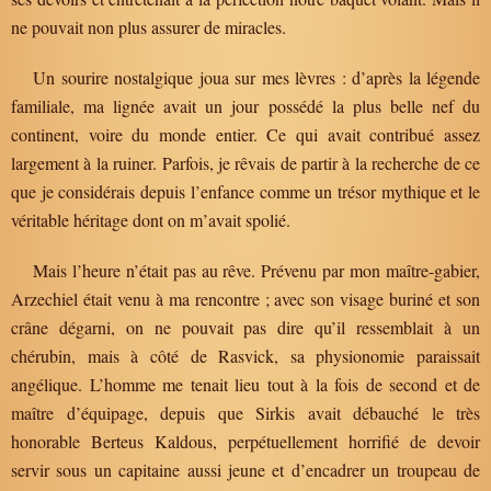
ne pouvait non plus assurer de miracles.
Un sourire nostalgique joua sur mes lèvres : d’après la légende
familiale, ma lignée avait un jour possédé la plus belle nef du
continent, voire du monde entier. Ce qui avait contribué assez
largement à la ruiner. Parfois, je rêvais de partir à la recherche de ce
que je considérais depuis l’enfance comme un trésor mythique et le
véritable héritage dont on m’avait spolié.
Mais l’heure n’était pas au rêve. Prévenu par mon maître-gabier,
Arzechiel était venu à ma rencontre ; avec son visage buriné et son
crâne dégarni, on ne pouvait pas dire qu’il ressemblait à un
chérubin, mais à côté de Rasvick, sa physionomie paraissait
angélique. L’homme me tenait lieu tout à la fois de second et de
maître d’équipage, depuis que Sirkis avait débauché le très
honorable Berteus Kaldous, perpétuellement horrifié de devoir
servir sous un capitaine aussi jeune et d’encadrer un troupeau de