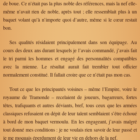
de boue. Ce n’était pas la plus noble des références, mais la nef elle-
même n’avait rien de noble, après tout ; elle ressemblait plus à un
baquet volant qu’à n’importe quoi d’autre, même si le cœur restait
bon.
Ses qualités résidaient principalement dans son équipage. Au
cours des deux ans durant lesquels je l’avais commandé, j’avais fait
le tri parmi les hommes et engagé des personnalités compatibles
avec la mienne. Le résultat aurait fait trembler tout officier
normalement constitué. Il fallait croire que ce n’était pas mon cas.
Tout ce que les principautés voisines – même l’Empire, voire le
royaume de Tramonde – recelaient de joueurs, bagarreurs, fortes
têtes, trafiquants et autres déviants, bref, tous ceux que les armées
classiques refusaient en dépit de leur talent semblaient s’être échoué
à bord de mon baquet vermoulu. En les engageant, j’avais malgré
tout donné mes conditions : je ne voulais rien savoir de leur passé et
je me moquais éperdument de leur vie en dehors de la nef.