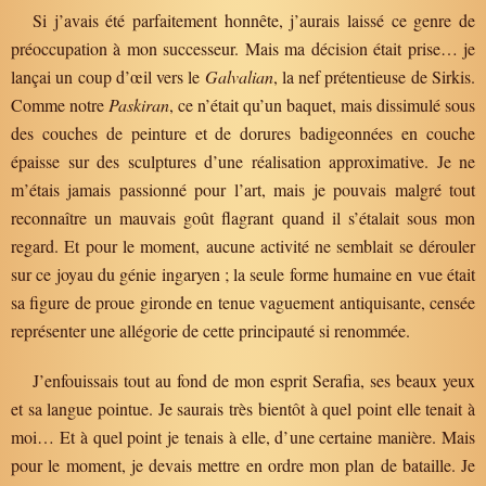
Si j’avais été parfaitement honnête, j’aurais laissé ce genre de
préoccupation à mon successeur. Mais ma décision était prise… je
lançai un coup d’œil vers le
Galvalian
, la nef prétentieuse de Sirkis.
Comme notre
Paskiran
, ce n’était qu’un baquet, mais dissimulé sous
des couches de peinture et de dorures badigeonnées en couche
épaisse sur des sculptures d’une réalisation approximative. Je ne
m’étais jamais passionné pour l’art, mais je pouvais malgré tout
reconnaître un mauvais goût flagrant quand il s’étalait sous mon
regard. Et pour le moment, aucune activité ne semblait se dérouler
sur ce joyau du génie ingaryen ; la seule forme humaine en vue était
sa figure de proue gironde en tenue vaguement antiquisante, censée
représenter une allégorie de cette principauté si renommée.
J’enfouissais tout au fond de mon esprit Serafia, ses beaux yeux
et sa langue pointue. Je saurais très bientôt à quel point elle tenait à
moi… Et à quel point je tenais à elle, d’une certaine manière. Mais
pour le moment, je devais mettre en ordre mon plan de bataille. Je