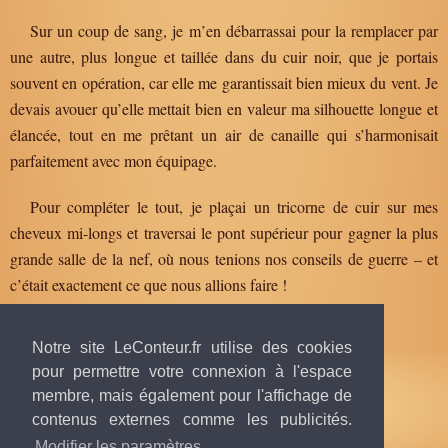
Sur un coup de sang, je m’en débarrassai pour la remplacer par
une autre, plus longue et taillée dans du cuir noir, que je portais
souvent en opération, car elle me garantissait bien mieux du vent. Je
devais avouer qu’elle mettait bien en valeur ma silhouette longue et
élancée, tout en me prêtant un air de canaille qui s’harmonisait
parfaitement avec mon équipage.
Pour compléter le tout, je plaçai un tricorne de cuir sur mes
cheveux mi-longs et traversai le pont supérieur pour gagner la plus
grande salle de la nef, où nous tenions nos conseils de guerre – et
c’était exactement ce que nous allions faire !
Notre site LeConteur.fr utilise des cookies
pour permettre votre connexion à l'espace
membre, mais également pour l'affichage de
contenus externes comme les publicités.
Texte publié par
Beatrix
, 3 avril 2018 à 16h28
© tous droits réservés.
Modifier les paramètres