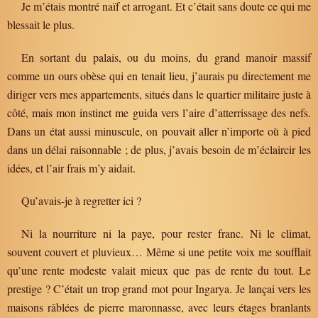
Je m’étais montré naïf et arrogant. Et c’était sans doute ce qui me
blessait le plus.
En sortant du palais, ou du moins, du grand manoir massif
comme un ours obèse qui en tenait lieu, j’aurais pu directement me
diriger vers mes appartements, situés dans le quartier militaire juste à
côté, mais mon instinct me guida vers l’aire d’atterrissage des nefs.
Dans un état aussi minuscule, on pouvait aller n’importe où à pied
dans un délai raisonnable ; de plus, j’avais besoin de m’éclaircir les
idées, et l’air frais m’y aidait.
Qu’avais-je à regretter ici ?
Ni la nourriture ni la paye, pour rester franc. Ni le climat,
souvent couvert et pluvieux… Même si une petite voix me soufflait
qu’une rente modeste valait mieux que pas de rente du tout. Le
prestige ? C’était un trop grand mot pour Ingarya. Je lançai vers les
maisons râblées de pierre maronnasse, avec leurs étages branlants