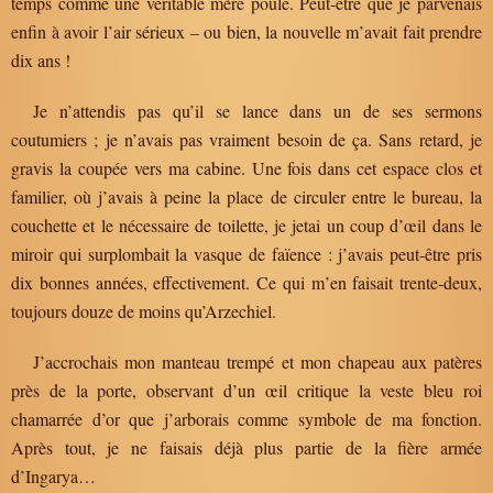
temps comme une véritable mère poule. Peut-être que je parvenais
enfin à avoir l’air sérieux – ou bien, la nouvelle m’avait fait prendre
dix ans !
Je n’attendis pas qu’il se lance dans un de ses sermons
coutumiers ; je n’avais pas vraiment besoin de ça. Sans retard, je
gravis la coupée vers ma cabine. Une fois dans cet espace clos et
familier, où j’avais à peine la place de circuler entre le bureau, la
couchette et le nécessaire de toilette, je jetai un coup d’œil dans le
miroir qui surplombait la vasque de faïence : j’avais peut-être pris
dix bonnes années, effectivement. Ce qui m’en faisait trente-deux,
toujours douze de moins qu’Arzechiel.
J’accrochais mon manteau trempé et mon chapeau aux patères
près de la porte, observant d’un œil critique la veste bleu roi
chamarrée d’or que j’arborais comme symbole de ma fonction.
Après tout, je ne faisais déjà plus partie de la fière armée
d’Ingarya…