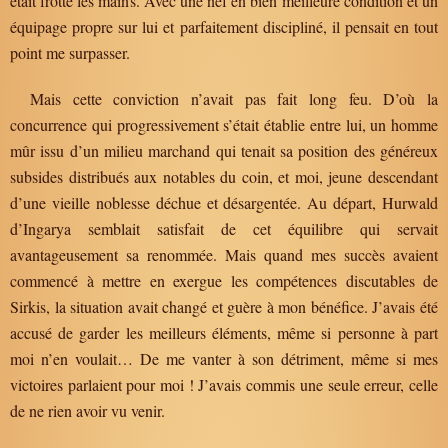
était frotté les mains. Avec une nef en bien meilleure condition et un
équipage propre sur lui et parfaitement discipliné, il pensait en tout
point me surpasser.
Mais cette conviction n’avait pas fait long feu. D’où la
concurrence qui progressivement s’était établie entre lui, un homme
mûr issu d’un milieu marchand qui tenait sa position des généreux
subsides distribués aux notables du coin, et moi, jeune descendant
d’une vieille noblesse déchue et désargentée. Au départ, Hurwald
d’Ingarya semblait satisfait de cet équilibre qui servait
avantageusement sa renommée. Mais quand mes succès avaient
commencé à mettre en exergue les compétences discutables de
Sirkis, la situation avait changé et guère à mon bénéfice. J’avais été
accusé de garder les meilleurs éléments, même si personne à part
moi n’en voulait… De me vanter à son détriment, même si mes
victoires parlaient pour moi ! J’avais commis une seule erreur, celle
de ne rien avoir vu venir.