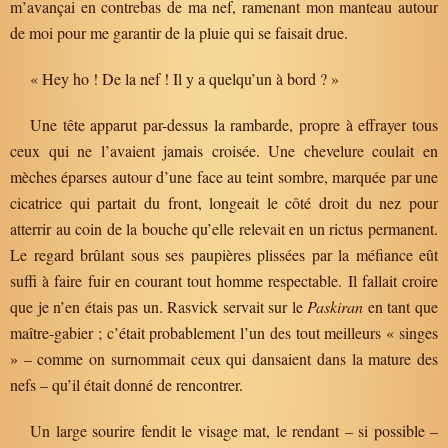
m’avançai en contrebas de ma nef, ramenant mon manteau autour
de moi pour me garantir de la pluie qui se faisait drue.
« Hey ho ! De la nef ! Il y a quelqu’un à bord ? »
Une tête apparut par-dessus la rambarde, propre à effrayer tous
ceux qui ne l’avaient jamais croisée. Une chevelure coulait en
mèches éparses autour d’une face au teint sombre, marquée par une
cicatrice qui partait du front, longeait le côté droit du nez pour
atterrir au coin de la bouche qu’elle relevait en un rictus permanent.
Le regard brûlant sous ses paupières plissées par la méfiance eût
suffi à faire fuir en courant tout homme respectable. Il fallait croire
que je n’en étais pas un. Rasvick servait sur le
Paskiran
en tant que
maître-gabier ; c’était probablement l’un des tout meilleurs « singes
» – comme on surnommait ceux qui dansaient dans la mature des
nefs – qu’il était donné de rencontrer.
Un large sourire fendit le visage mat, le rendant – si possible –