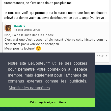
circonstances, ce n'est sans doute pas plus mal.
En tout cas, voilà qui promet pour la suite. Encore une fois, un chapitre
enlevé qui donne vraiment envie de découvrir ce que tu as prévu. Bravo !
Beatrix
18 avril 2018 à 08h36
Non, il a de la suite dans les idées !
C'est vrai que c'est assez rafraîchissant d'écrire cette histoire comme
elle vient.et par la voix de ce chenapan.
Merci pour ta lecture !
Vous ne pouvez participer à ce fil de discussion réservé pour le
lecteur et l'auteur.
Notre site LeConteur.fr utilise des cookies
LeConteur.fr 2013-2026 © Tous droits réservés
pour permettre votre connexion à l'espace
membre, mais également pour l'affichage de
contenus externes comme les publicités.
Modifier les paramètres
J'ai compris et je continue