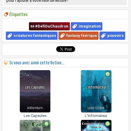
pour l'ajouter à votre liste de lecture !
Étiquettes
📜 #DéfiDuChaudron
imagination
créatures fantastiques
fantasy féérique
pouvoirs
Si vous avez aimé cette fiction...
Les Capsules
L'Informateur
Arkhenbarn
Lunar Eclipse
Les Capsules
L'Informateur