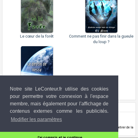
Le cœur de la forêt
Comment ne pas finir dans la gueule
du loup ?
Le destin de
Kessy
Mystic
Notre site LeConteur.fr utilise des cookies
Le destin de Kessy
pour permettre votre connexion à l'espace
membre, mais également pour l'affichage de
Droits de l'image
contenus externes comme les publicités.
Jordan Grimmer
(DeviantART)
Modifier les paramètres
jordangrimmer.deviantart.com/
Si vous êtes l'ayant-droit de l'image utilisée ci-dessus et que vous souhaitez la retirer de la
banque d'image LeConteur.fr,
contactez-nous
.
J'ai compris et je continue