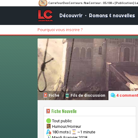
Découvrir
•
Romans & nouvelles
Pourquoi vous inscrire ?
Fiche
Fils de discussion
4 comment
Fiche Nouvelle
Tout public
Humour/Horreur
180 mots |
~1 minute
Mardi 9 janvier 2018