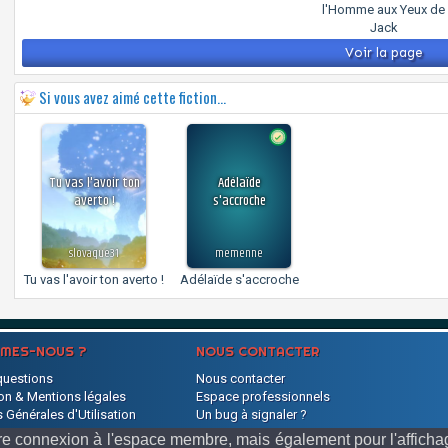
l'Homme aux Yeux de
Jack
Voir la page
Si vous avez aimé cette fiction...
Tu vas l'avoir ton
Adélaïde
averto !
s'accroche
slovaque31
memenne
Tu vas l'avoir ton averto !
Adélaïde s'accroche
MMES-NOUS ?
NOUS CONTACTER
questions
Nous contacter
on & Mentions légales
Espace professionnels
 Générales d'Utilisation
Un bug à signaler ?
s
votre connexion à l'espace membre, mais également pour l'affic