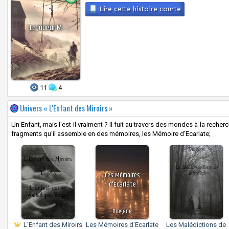
Lire cette histoire courte
Le Joueur M
11
4
Univers « L'Enfant des Miroirs »
Un Enfant, mais l'est-il vraiment ? Il fuit au travers des mondes à la rech
fragments qu'il assemble en des mémoires, les Mémoire d'Ecarlate;
Les Mémoires
d'Ecarlate
Diogene
L'Enfant des Miroirs
Les Mémoires d'Ecarlate
Les Malédictions de