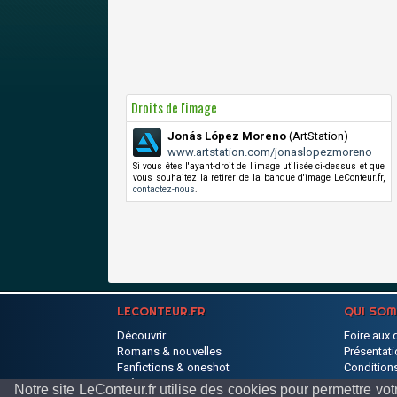
Droits de l'image
Jonás López Moreno
(ArtStation)
www.artstation.com/jonaslopezmoreno
Si vous êtes l'ayant-droit de l'image utilisée ci-dessus et que
vous souhaitez la retirer de la banque d'image LeConteur.fr,
contactez-nous
.
LECONTEUR.FR
QUI SO
Découvrir
Foire aux 
Romans & nouvelles
Présentati
Fanfictions & oneshot
Conditions
Poèmes
Partenaire
Notre site LeConteur.fr utilise des cookies pour permettre 