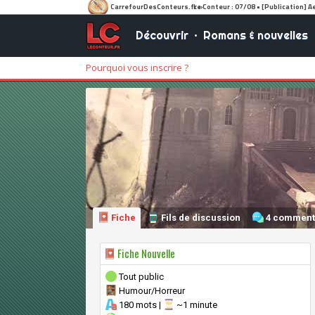
Découvrir
•
Romans & nouvelles
Pourquoi vous inscrire ?
Fiche
Fils de discussion
4 comment
Fiche Nouvelle
Tout public
Humour/Horreur
180 mots |
~1 minute