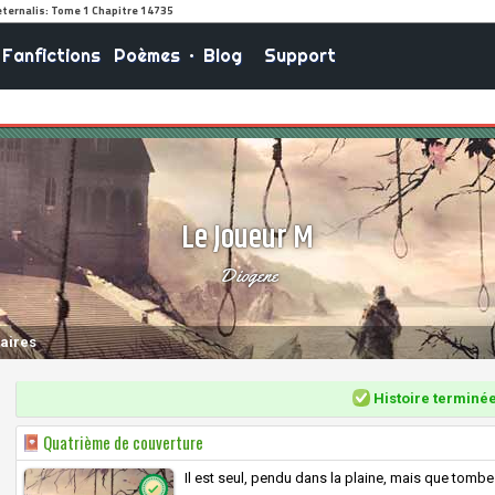
Fanfictions
Poèmes
•
Blog
Support
Le Joueur M
Diogene
aires
Histoire terminé
Quatrième de couverture
Il est seul, pendu dans la plaine, mais que tombe la