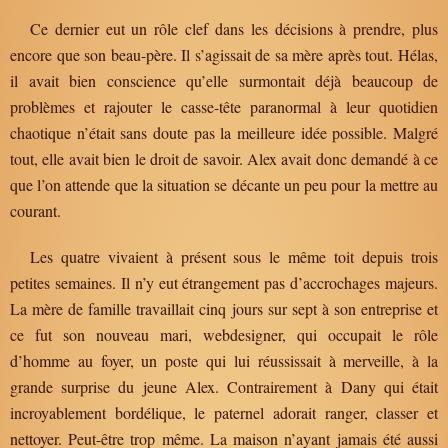
Ce dernier eut un rôle clef dans les décisions à prendre, plus
encore que son beau-père. Il s’agissait de sa mère après tout. Hélas,
il avait bien conscience qu’elle surmontait déjà beaucoup de
problèmes et rajouter le casse-tête paranormal à leur quotidien
chaotique n’était sans doute pas la meilleure idée possible. Malgré
tout, elle avait bien le droit de savoir. Alex avait donc demandé à ce
que l’on attende que la situation se décante un peu pour la mettre au
courant.
Les quatre vivaient à présent sous le même toit depuis trois
petites semaines. Il n’y eut étrangement pas d’accrochages majeurs.
La mère de famille travaillait cinq jours sur sept à son entreprise et
ce fut son nouveau mari, webdesigner, qui occupait le rôle
d’homme au foyer, un poste qui lui réussissait à merveille, à la
grande surprise du jeune Alex. Contrairement à Dany qui était
incroyablement bordélique, le paternel adorait ranger, classer et
nettoyer. Peut-être trop même. La maison n’ayant jamais été aussi