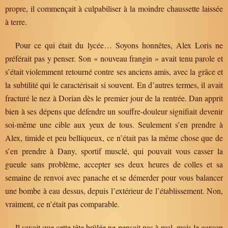
propre, il commençait à culpabiliser à la moindre chaussette laissée
à terre.
Pour ce qui était du lycée… Soyons honnêtes, Alex Loris ne
préférait pas y penser. Son « nouveau frangin » avait tenu parole et
s’était violemment retourné contre ses anciens amis, avec la grâce et
la subtilité qui le caractérisait si souvent. En d’autres termes, il avait
fracturé le nez à Dorian dès le premier jour de la rentrée. Dan apprit
bien à ses dépens que défendre un souffre-douleur signifiait devenir
soi-même une cible aux yeux de tous. Seulement s’en prendre à
Alex, timide et peu belliqueux, ce n’était pas la même chose que de
s’en prendre à Dany, sportif musclé, qui pouvait vous casser la
gueule sans problème, accepter ses deux heures de colles et sa
semaine de renvoi avec panache et se démerder pour vous balancer
une bombe à eau dessus, depuis l’extérieur de l’établissement. Non,
vraiment, ce n’était pas comparable.
Il savait que cette tête brûlée ne pensait pas à mal, mais le garçon