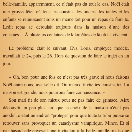
belle-famille, apparemment, ce n’était pas du tout le cas. Noël était
une grosse fête, où tous les cousins, les oncles, les tantes et les
enfants se réunissaient sous un même toit pour un repas de famille.
Ledit repas se déroulait toujours dans la maison d’une des
cousines… À plusieurs centaines de kilomètres de là où ils vivaient.
Le problème était le suivant, Eva Loris, employée modèle,
travaillait le 24, puis le 26. Hors de question de faire le trajet en un
jour.
« Oh, bon pour une fois ce n’est pas très grave si nous faisons
Noël entre nous, avait-elle dit. Ou mieux, invite tes cousins ici. La
maison est grande, nous pourrons faire connaissance. »
Son mari fit de son mieux pour ne pas faire de grimace. Alex
découvrit un peu plus tard que le choix de la maison n’était pas
anodin, c’était un endroit “protégé” pour que toute la tribu puisse se
retrouver sans provoquer un cataclysme vampirique. Mince. Et si
par hasard elle envoyait une invitation à la belle famille, mais que