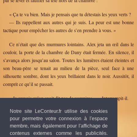
par se lever et faufiler sa tête hors de la chambre :
« Ça te va bien. Mais je pensais que tu détestais les yeux verts ?
— Ils rappellent aux autres qui je suis. La peur est une bonne
tactique pour empêcher les autres de s’en prendre à vous. »
Ce n’était que des murmures lointains. Alex jeta un œil dans le
couloir, la porte de la chambre de Dany était fermée. En silence, il
s’avança alors jusqu’au salon. Toutes les lumières étaient éteintes et
son beau-père se tenait au milieu de la pièce, seul face à une
silhouette sombre, dont les yeux brillaient dans le noir. Aussitôt, il
comprit ce qu’il se passait.
« Je croyais qu’on avait dit pas de vampires… » Interrompit-il.
Notre site LeConteur.fr utilise des cookies
pour permettre votre connexion à l'espace
membre, mais également pour l'affichage de
contenus externes comme les publicités.
Texte publié par
Yon
, 23 décembre 2017 à 10h04