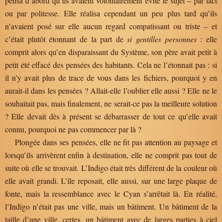
pensa d’abord qu’ils avaient volontairement évité le sujet – par tact
ou par politesse. Elle réalisa cependant un peu plus tard qu’ils
n’avaient posé sur elle aucun regard compatissant ou triste – et
c’était plutôt étonnant de la part de
si gentilles personnes
: elle
comprit alors qu’en disparaissant du Système, son père avait petit à
petit été effacé des pensées des habitants. Cela ne l’étonnait pas : si
il n’y avait plus de trace de vous dans les fichiers, pourquoi y en
aurait-il dans les pensées ? Allait-elle l’oublier elle aussi ? Elle ne le
souhaitait pas, mais finalement, ne serait-ce pas la meilleure solution
? Elle devait dès à présent se débarrasser de tout ce qu’elle avait
connu, pourquoi ne pas commencer par là ?
Plongée dans ses pensées, elle ne fit pas attention au paysage et
lorsqu’ils arrivèrent enfin à destination, elle ne comprit pas tout de
suite où elle se trouvait. L’Indigo était très différent de la couleur où
elle avait grandi. L’île reposait, elle aussi, sur une large plaque de
fonte, mais la ressemblance avec le Cyan s’arrêtait là. En réalité,
l’Indigo n’était pas une ville, mais un bâtiment. Un bâtiment de la
taille d’une ville, certes, un bâtiment avec de larges parties à ciel