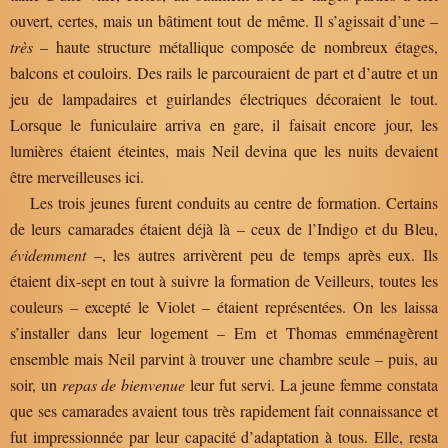
ouvert, certes, mais un bâtiment tout de même. Il s’agissait d’une –
très
– haute structure métallique composée de nombreux étages,
balcons et couloirs. Des rails le parcouraient de part et d’autre et un
jeu de lampadaires et guirlandes électriques décoraient le tout.
Lorsque le funiculaire arriva en gare, il faisait encore jour, les
lumières étaient éteintes, mais Neil devina que les nuits devaient
être merveilleuses ici.
Les trois jeunes furent conduits au centre de formation. Certains
de leurs camarades étaient déjà là – ceux de l’Indigo et du Bleu,
évidemment
–, les autres arrivèrent peu de temps après eux. Ils
étaient dix-sept en tout à suivre la formation de Veilleurs, toutes les
couleurs – excepté le Violet – étaient représentées. On les laissa
s’installer dans leur logement – Em et Thomas emménagèrent
ensemble mais Neil parvint à trouver une chambre seule – puis, au
soir, un
repas de bienvenue
leur fut servi. La jeune femme constata
que ses camarades avaient tous très rapidement fait connaissance et
fut impressionnée par leur capacité d’adaptation à tous. Elle, resta