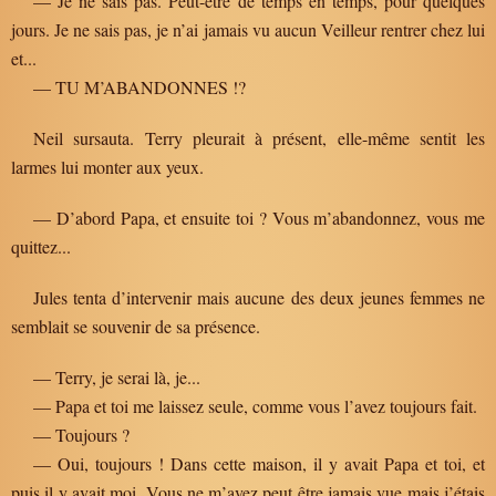
— Je ne sais pas. Peut-être de temps en temps, pour quelques
jours. Je ne sais pas, je n’ai jamais vu aucun Veilleur rentrer chez lui
et...
— TU M’ABANDONNES !?
Neil sursauta. Terry pleurait à présent, elle-même sentit les
larmes lui monter aux yeux.
— D’abord Papa, et ensuite toi ? Vous m’abandonnez, vous me
quittez...
Jules tenta d’intervenir mais aucune des deux jeunes femmes ne
semblait se souvenir de sa présence.
— Terry, je serai là, je...
— Papa et toi me laissez seule, comme vous l’avez toujours fait.
— Toujours ?
— Oui, toujours ! Dans cette maison, il y avait Papa et toi, et
puis il y avait moi. Vous ne m’avez peut être jamais vue mais j’étais