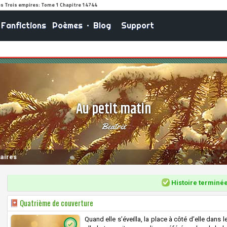
Fanfictions
Poèmes
•
Blog
Support
Au petit matin
Beatrix
aires
Histoire terminé
Quatrième de couverture
Quand elle s’éveilla, la place à côté d’elle dans le 