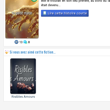
elle le trouvait en son lieu préféré, au bord du la
était devenu...
Au petit matin
Lire cette histoire courte
13
8
Si vous avez aimé cette fiction...
Risibles Amours