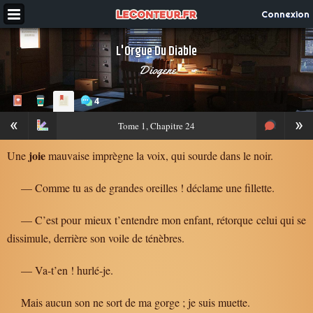
Connexion
L'Orgue Du Diable
Diogene
4
«
»
Tome
1, Chapitre 24
joie
Une
mauvaise imprègne la voix, qui sourde dans le noir.
— Comme tu as de grandes oreilles ! déclame une fillette.
— C’est pour mieux t’entendre mon enfant, rétorque celui qui se
dissimule, derrière son voile de ténèbres.
— Va-t’en ! hurlé-je.
Mais aucun son ne sort de ma gorge ; je suis muette.