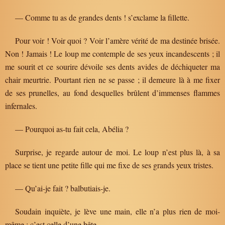
— Comme tu as de grandes dents ! s’exclame la fillette.
Pour voir ! Voir quoi ? Voir l’amère vérité de ma destinée brisée.
Non ! Jamais ! Le loup me contemple de ses yeux incandescents ; il
me sourit et ce sourire dévoile ses dents avides de déchiqueter ma
chair meurtrie. Pourtant rien ne se passe ; il demeure là à me fixer
de ses prunelles, au fond desquelles brûlent d’immenses flammes
infernales.
— Pourquoi as-tu fait cela, Abélia ?
Surprise, je regarde autour de moi. Le loup n’est plus là, à sa
place se tient une petite fille qui me fixe de ses grands yeux tristes.
— Qu’ai-je fait ? balbutiais-je.
Soudain inquiète, je lève une main, elle n’a plus rien de moi-
même ; c’est celle d’une bête.