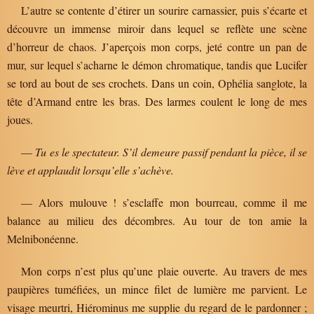
L’autre se contente d’étirer un sourire carnassier, puis s’écarte et
découvre un immense miroir dans lequel se reflète une scène
d’horreur de chaos. J’aperçois mon corps, jeté contre un pan de
mur, sur lequel s’acharne le démon chromatique, tandis que Lucifer
se tord au bout de ses crochets. Dans un coin, Ophélia sanglote, la
tête d’Armand entre les bras. Des larmes coulent le long de mes
joues.
—
Tu es le spectateur. S’il demeure passif pendant la pièce, il se
lève et applaudit lorsqu’elle s’achève.
— Alors mulouve ! s’esclaffe mon bourreau, comme il me
balance au milieu des décombres. Au tour de ton amie la
Melnibonéenne.
Mon corps n’est plus qu’une plaie ouverte. Au travers de mes
paupières tuméfiées, un mince filet de lumière me parvient. Le
visage meurtri, Hiérominus me supplie du regard de le pardonner ;