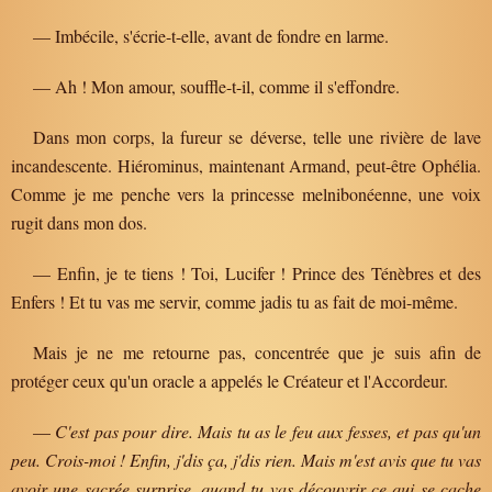
— Imbécile, s'écrie-t-elle, avant de fondre en larme.
— Ah ! Mon amour, souffle-t-il, comme il s'effondre.
Dans mon corps, la fureur se déverse, telle une rivière de lave
incandescente. Hiérominus, maintenant Armand, peut-être Ophélia.
Comme je me penche vers la princesse melnibonéenne, une voix
rugit dans mon dos.
— Enfin, je te tiens ! Toi, Lucifer ! Prince des Ténèbres et des
Enfers ! Et tu vas me servir, comme jadis tu as fait de moi-même.
Mais je ne me retourne pas, concentrée que je suis afin de
protéger ceux qu'un oracle a appelés le Créateur et l'Accordeur.
—
C'est pas pour dire. Mais tu as le feu aux fesses, et pas qu'un
peu. Crois-moi ! Enfin, j'dis ça, j'dis rien. Mais m'est avis que tu vas
avoir une sacrée surprise, quand tu vas découvrir ce qui se cache