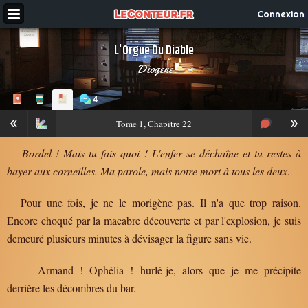
Connexion
L'Orgue Du Diable
Diogene
4
«
»
Tome
1, Chapitre 22
—
Bordel ! Mais tu fais quoi ! L'enfer se déchaîne et tu restes à
bayer aux corneilles. Ma parole, mais notre mort à tous les deux
.
Pour une fois, je ne le morigène pas. Il n'a que trop raison.
Encore choqué par la macabre découverte et par l'explosion, je suis
demeuré plusieurs minutes à dévisager la figure sans vie.
— Armand ! Ophélia ! hurlé-je, alors que je me précipite
derrière les décombres du bar.