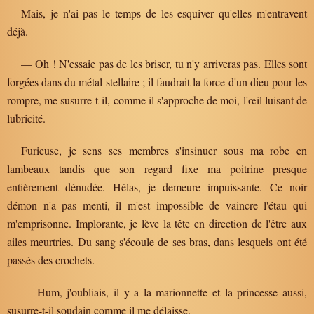
Mais, je n'ai pas le temps de les esquiver qu'elles m'entravent
déjà.
— Oh ! N'essaie pas de les briser, tu n'y arriveras pas. Elles sont
forgées dans du métal stellaire ; il faudrait la force d'un dieu pour les
rompre, me susurre-t-il, comme il s'approche de moi, l'œil luisant de
lubricité.
Furieuse, je sens ses membres s'insinuer sous ma robe en
lambeaux tandis que son regard fixe ma poitrine presque
entièrement dénudée. Hélas, je demeure impuissante. Ce noir
démon n'a pas menti, il m'est impossible de vaincre l'étau qui
m'emprisonne. Implorante, je lève la tête en direction de l'être aux
ailes meurtries. Du sang s'écoule de ses bras, dans lesquels ont été
passés des crochets.
— Hum, j'oubliais, il y a la marionnette et la princesse aussi,
susurre-t-il soudain comme il me délaisse.