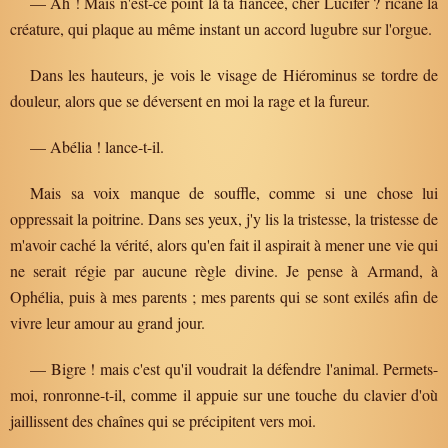
— Ah ! Mais n'est-ce point là ta fiancée, cher Lucifer ? ricane la
créature, qui plaque au même instant un accord lugubre sur l'orgue.
Dans les hauteurs, je vois le visage de Hiérominus se tordre de
douleur, alors que se déversent en moi la rage et la fureur.
— Abélia ! lance-t-il.
Mais sa voix manque de souffle, comme si une chose lui
oppressait la poitrine. Dans ses yeux, j'y lis la tristesse, la tristesse de
m'avoir caché la vérité, alors qu'en fait il aspirait à mener une vie qui
ne serait régie par aucune règle divine. Je pense à Armand, à
Ophélia, puis à mes parents ; mes parents qui se sont exilés afin de
vivre leur amour au grand jour.
— Bigre ! mais c'est qu'il voudrait la défendre l'animal. Permets-
moi, ronronne-t-il, comme il appuie sur une touche du clavier d'où
jaillissent des chaînes qui se précipitent vers moi.