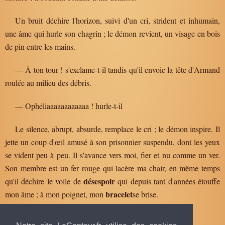
Un bruit déchire l'horizon, suivi d'un cri, strident et inhumain,
une âme qui hurle son chagrin ; le démon revient, un visage en bois
de pin entre les mains.
— À ton tour ! s'exclame-t-il tandis qu'il envoie la tête d'Armand
roulée au milieu des débris.
— Ophéliaaaaaaaaaaaa ! hurle-t-il
Le silence, abrupt, absurde, remplace le cri ; le démon inspire. Il
jette un coup d'œil amusé à son prisonnier suspendu, dont les yeux
se vident peu à peu. Il s'avance vers moi, fier et nu comme un ver.
Son membre est un fer rouge qui lacère ma chair, en même temps
désespoir
qu'il déchire le voile de
qui depuis tant d'années étouffe
bracelet
mon âme ; à mon poignet, mon
se brise.