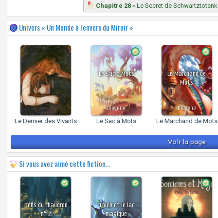
Chapitre 28
« Le Secret de Schwartztotenk
Univers « Un Monde à l'envers du Miroir »
Le Sac à Mots
Le Marchand de
Mots
Diogene
Diogene
Le Dernier des Vivants
Le Sac à Mots
Le Marchand de Mots
Voir la page
Si vous avez aimé cette fiction...
Défis du chaudron
Tolën et le lac
n° 2
magique