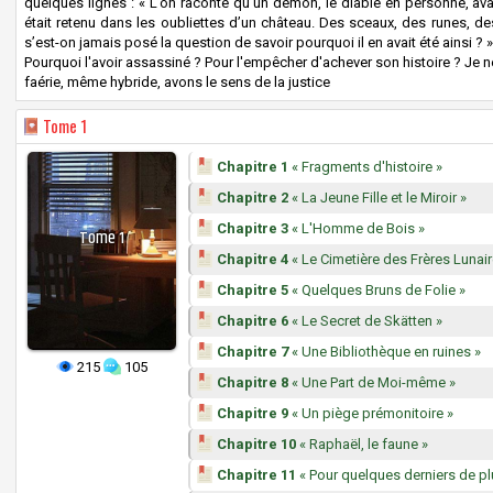
quelques lignes : « L’on raconte qu’un démon, le diable en personne, avait é
était retenu dans les oubliettes d’un château. Des sceaux, des runes, des
s’est-on jamais posé la question de savoir pourquoi il en avait été ainsi ? »
Pourquoi l'avoir assassiné ? Pour l'empêcher d'achever son histoire ? Je n
faérie, même hybride, avons le sens de la justice
Tome
1
Chapitre 1
« Fragments d'histoire »
Chapitre 2
« La Jeune Fille et le Miroir »
Chapitre 3
« L'Homme de Bois »
Tome
1
Chapitre 4
« Le Cimetière des Frères Lunair
Chapitre 5
« Quelques Bruns de Folie »
Chapitre 6
« Le Secret de Skätten »
Chapitre 7
« Une Bibliothèque en ruines »
215
105
Chapitre 8
« Une Part de Moi-même »
Chapitre 9
« Un piège prémonitoire »
Chapitre 10
« Raphaël, le faune »
Chapitre 11
« Pour quelques derniers de pl