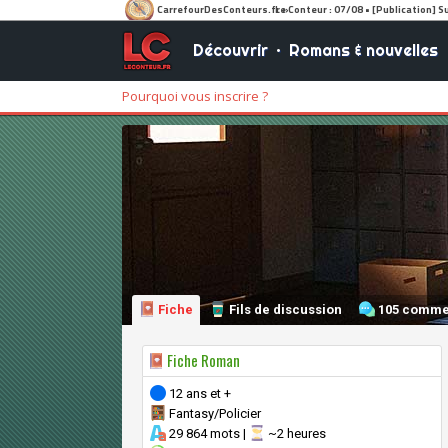
Découvrir
•
Romans & nouvelles
Pourquoi vous inscrire ?
Fiche
Fils de discussion
105 comme
Fiche Roman
12 ans et +
Fantasy/Policier
29 864 mots |
~2 heures