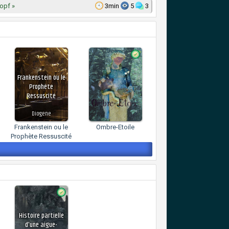
opf »
3min
5
3
Frankenstein ou le
Prophète
Ressuscité
Diogene
Frankenstein ou le
Ombre-Etoile
Prophète Ressuscité
Histoire partielle
d'une aigue-