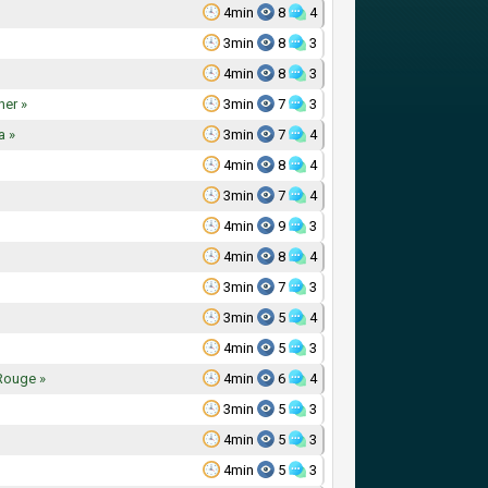
4min
8
4
3min
8
3
4min
8
3
her »
3min
7
3
a »
3min
7
4
4min
8
4
3min
7
4
4min
9
3
4min
8
4
3min
7
3
3min
5
4
4min
5
3
 Rouge »
4min
6
4
3min
5
3
4min
5
3
4min
5
3