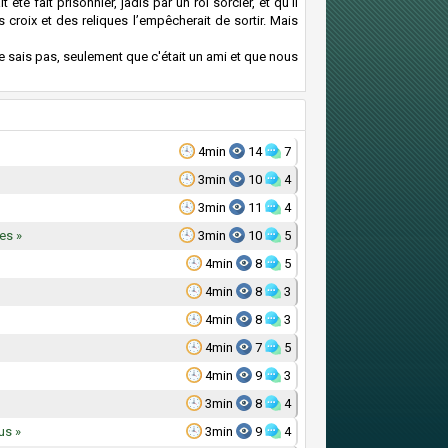
té fait prisonnier, jadis par un roi sorcier, et qu’il
 croix et des reliques l’empêcherait de sortir. Mais
e sais pas, seulement que c'était un ami et que nous
4min
14
7
3min
10
4
3min
11
4
es »
3min
10
5
4min
8
5
4min
8
3
4min
8
3
4min
7
5
4min
9
3
3min
8
4
us »
3min
9
4