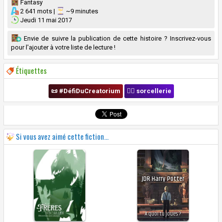
Fantasy
2 641 mots |
~9 minutes
Jeudi 11 mai 2017
Envie de suivre la publication de cette histoire ? Inscrivez-vous
pour l'ajouter à votre liste de lecture !
Étiquettes
📜 #DéfiDuCreatorium
🧙‍♀️ sorcellerie
Si vous avez aimé cette fiction...
JDR Harry Potter
À quoi tu joues ?