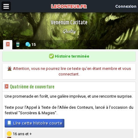
Connexion
Venenum Caritate
Quetzy
15
Histoire terminée
Attention, vous ne pourrez lire ce texte qu'en étant membre et vous
connectant.
Quatrième de couverture
Une promenade en forêt, une galère imprévue, et une rencontre surprise.
Texte pour l'Appel à Texte de l'Allée des Conteurs, lancé à l'occasion du
festival "Sorcières & Magies".
Lire cette histoire courte
16 ans et +