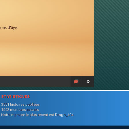
ions d'âge.
»
STATISTIQUES
3551 histoires publiées
1552 membres inscrits
Notre membre le plus récent est
Drogo_404