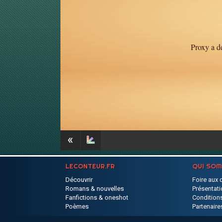
Proxy a dé
«
LECONTEUR.FR
QUI SO
Découvrir
Foire aux 
Romans & nouvelles
Présentati
Fanfictions & oneshot
Conditions
Poèmes
Partenaire