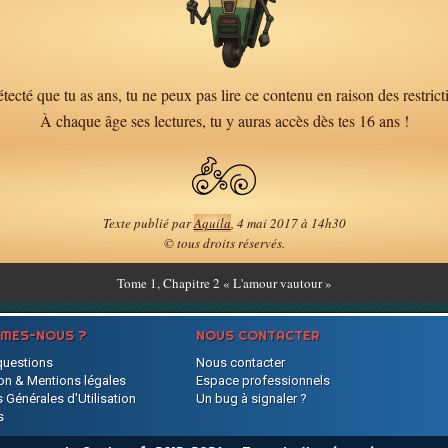
tecté que tu as ans, tu ne peux pas lire ce contenu en raison des restrict
À chaque âge ses lectures, tu y auras accès dès tes 16 ans !
Texte publié par
Aquila
, 4 mai 2017 à 14h30
© tous droits réservés.
Tome
1, Chapitre 2 « L'amour vautour »
MMES-NOUS ?
NOUS CONTACTER
questions
Nous contacter
on & Mentions légales
Espace professionnels
 Générales d'Utilisation
Un bug à signaler ?
s