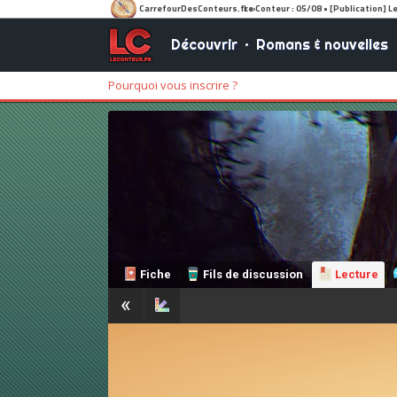
Découvrir
•
Romans & nouvelles
Pourquoi vous inscrire ?
Fiche
Fils de discussion
Lecture
«