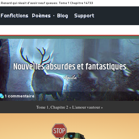
Fanfictions
Poèmes
•
Blog
Support
Nouvelles absurdes et fantastiques
Aquila
1 commentaire
Tome
1, Chapitre 2 « L'amour vautour »