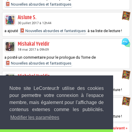
Nouvelles absurdes et fantastiques
Aislune S.
30 juillet 2017 à 12h44
a ajouté
Nouvelles absurdes et fantastiques
à sa liste de lecture !
Mishakal Yveldir
18 mai 2017 à 09h09
a posté un commentaire pour le prologue du
Tome
de
Nouvelles absurdes et fantastiques
Mishakal Yveldir
17 mai 2017 à 22h51
Notre site LeConteur.fr utilise des cookies
a ajouté
Nouvelles absurdes et fantastiques
à sa liste de lecture !
pour permettre votre connexion à l'espace
Isabelle
membre, mais également pour l'affichage de
11 mai 2017 à 20h56
contenus externes comme les publicités.
a ajouté
Nouvelles absurdes et fantastiques
à sa liste de lecture !
Modifier les paramètres
«
Précédent
Page 1 sur 2
Suivant
»