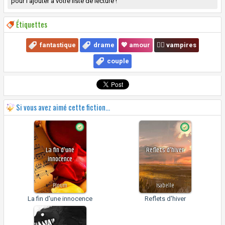
pour l'ajouter à votre liste de lecture !
Étiquettes
fantastique
drame
💖 amour
🧛‍♂️ vampires
couple
Si vous avez aimé cette fiction...
La fin d'une
Reflets d'hiver
innocence
Ploum
Isabelle
La fin d'une innocence
Reflets d'hiver