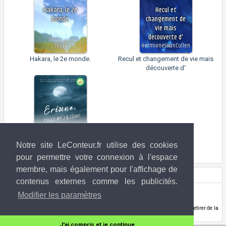
Hakara, le 2e
Recul et
monde.
changement de
vie mais
découverte d'
Naïri
HermioneSwanCullen
Hakara, le 2e monde.
Recul et changement de vie mais
découverte d'
Notre site LeConteur.fr utilise des cookies
Eriune, Fille de la Lune
pour permettre votre connexion à l'espace
membre, mais également pour l'affichage de
Droits de l'image
contenus externes comme les publicités.
Alex Nice
(ArtStation)
Modifier les paramètres
www.artstation.com/alexnice
Si vous êtes l'ayant-droit de l'image utilisée ci-dessus et que vous souhaitez la retirer de la
banque d'image LeConteur.fr,
contactez-nous
.
J'ai compris et je continue