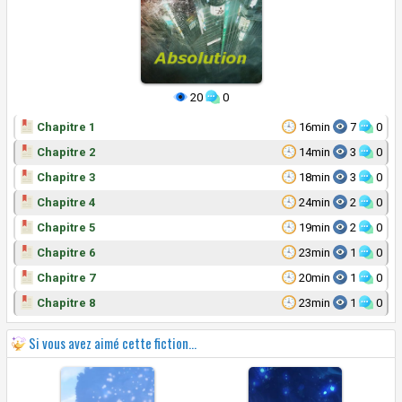
20
0
Chapitre 1
16min
7
0
Chapitre 2
14min
3
0
Chapitre 3
18min
3
0
Chapitre 4
24min
2
0
Chapitre 5
19min
2
0
Chapitre 6
23min
1
0
Chapitre 7
20min
1
0
Chapitre 8
23min
1
0
Si vous avez aimé cette fiction...