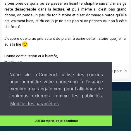
à peu près ce qui à pu se passer en lisant le chapitre suivant, mais ça
reste désagréable dans la lecture, et puis même si c'est pas grand
chose, on perds un peu de ton histoire et c'est dommage parce qu'elle
est vraiment bien, et du coup je ne sais pas si on passes ou non à côté
d'infos :S
J'espère que tu as pris autant de plaisir à écrire cette histoire que j'en ai
eu à la lire
Bonne continuation et à bientôt,
Miss Lune
Vous ne pouvez participer à ce fil de discussion réservé pour le
Notre site LeConteur.fr utilise des cookies
lecteur et l'auteur.
pour permettre votre connexion à l'espace
LeConteur.fr 2013-2026 © Tous droits réservés
membre, mais également pour l'affichage de
contenus externes comme les publicités.
Modifier les paramètres
J'ai compris et je continue