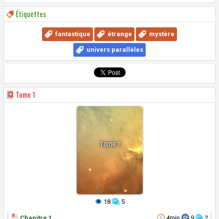
Étiquettes
fantastique
étrange
mystère
univers parallèles
Tome
1
Tome
1
18
5
Chapitre 1
4min
9
2