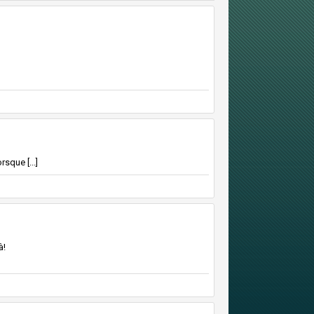
rsque [...]
à!