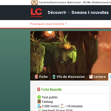
Découvrir
•
Romans & nouvelles
Pourquoi vous inscrire ?
Fiche
Fils de discussion
Lecture
Fiche Nouvelle
Tout public
Fantasy
3 003 mots |
~10 minutes
Vendredi 20 mai 2016