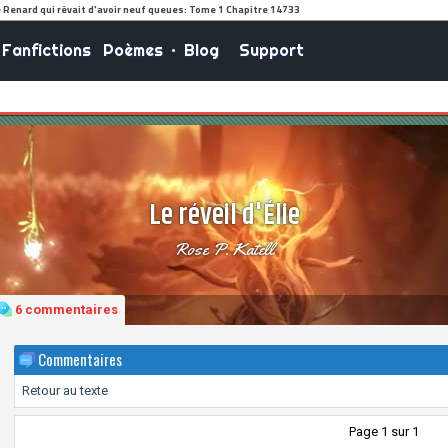
Fanfictions
Poèmes
•
Blog
Support
Le réveil d'Élie
Rose P. Katell
6 commentaires
Commentaires
Retour au texte
Page 1 sur 1