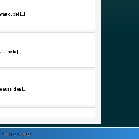
it oublié [...]
'aime la [...]
aussi d'en [...]
STATISTIQUES