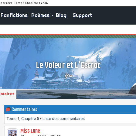
Fanfictions
Poèmes
•
Blog
Support
Le Voleur et L'Escroc
Yon
ntaires
Commentaires
Tome 1, Chapitre 5
»
Liste des commentaires
Miss Lune