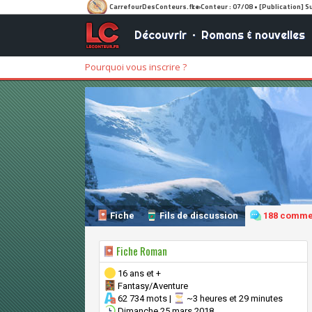
Découvrir
•
Romans & nouvelles
Pourquoi vous inscrire ?
Fiche
Fils de discussion
188 comme
Fiche Roman
16 ans et +
Fantasy/Aventure
62 734 mots |
~3 heures et 29 minutes
Dimanche 25 mars 2018