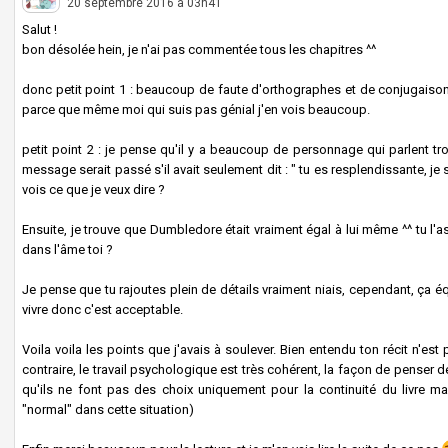
20 septembre 2016 à 03h41
Salut !
bon désolée hein, je n'ai pas commentée tous les chapitres ^^
donc petit point 1 : beaucoup de faute d'orthographes et de conjugaison
parce que même moi qui suis pas génial j'en vois beaucoup.
petit point 2 : je pense qu'il y a beaucoup de personnage qui parlent tr
message serait passé s'il avait seulement dit : " tu es resplendissante, je s
vois ce que je veux dire ?
Ensuite, je trouve que Dumbledore était vraiment égal à lui même ^^ tu l'
dans l'âme toi ?
Je pense que tu rajoutes plein de détails vraiment niais, cependant, ça éq
vivre donc c'est acceptable.
Voila voila les points que j'avais à soulever. Bien entendu ton récit n'es
contraire, le travail psychologique est très cohérent, la façon de penser 
qu'ils ne font pas des choix uniquement pour la continuité du livre ma
"normal" dans cette situation)