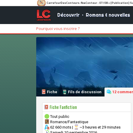
Découvrir
•
Romans & nouvelles
Pourquoi vous inscrire ?
Fiche
Fils de discussion
12 commen
Fiche Fanfiction
Tout public
Romance/Fantastique
62 660 mots |
~3 heures et 29 minutes
Samedi 10 septembre 2016