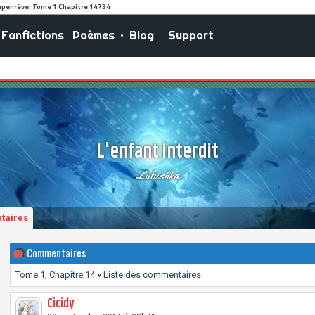
Fanfictions
Poèmes
•
Blog
Support
L'enfant interdit
Lulushka
taires
Commentaires
Tome 1, Chapitre 14
»
Liste des commentaires
Cicidy