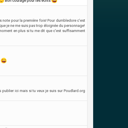
Bon courage pour tes écrits
ds note pour la première fois! Pour dumbledore c'est
que je ne me suis pas trop éloignée du personnage!
ar moment en plus si tu me dit que c'est suffisamment
e
publier ici mais si tu veux je suis sur Poudlard.org