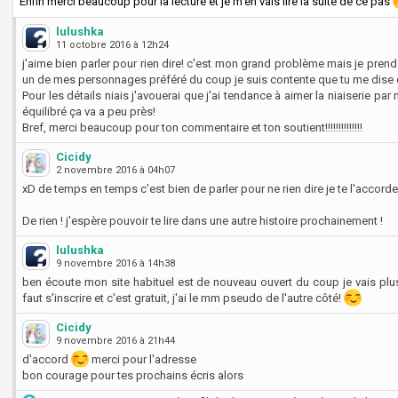
Enfin merci beaucoup pour la lecture et je m'en vais lire la suite de ce pas
lulushka
11 octobre 2016 à 12h24
j'aime bien parler pour rien dire! c'est mon grand problème mais je pren
un de mes personnages préféré du coup je suis contente que tu me dise 
Pour les détails niais j'avouerai que j'ai tendance à aimer la niaiserie p
équilibré ça va a peu près!
Bref, merci beaucoup pour ton commentaire et ton soutient!!!!!!!!!!!!!!
Cicidy
2 novembre 2016 à 04h07
xD de temps en temps c'est bien de parler pour ne rien dire je te l'accord
De rien ! j'espère pouvoir te lire dans une autre histoire prochainement !
lulushka
9 novembre 2016 à 14h38
ben écoute mon site habituel est de nouveau ouvert du coup je vais plus 
faut s'inscrire et c'est gratuit, j'ai le mm pseudo de l'autre côté!
Cicidy
9 novembre 2016 à 21h44
d'accord
merci pour l'adresse
bon courage pour tes prochains écris alors