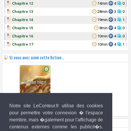
Chapitre 12
14min
4
0
Chapitre 13
28min
3
0
Chapitre 14
19min
3
1
Chapitre 15
8min
4
0
Chapitre 16
10min
4
0
Chapitre 17
10min
4
1
Si vous avez aimé cette fiction...
Au petit matin
Beatrix
Notre site LeConteur.fr utilise des cookies
Au petit matin
pour permettre votre connexion � l'espace
membre, mais �galement pour l'affichage de
Droits de l'image
contenus externes comme les publicit�s.