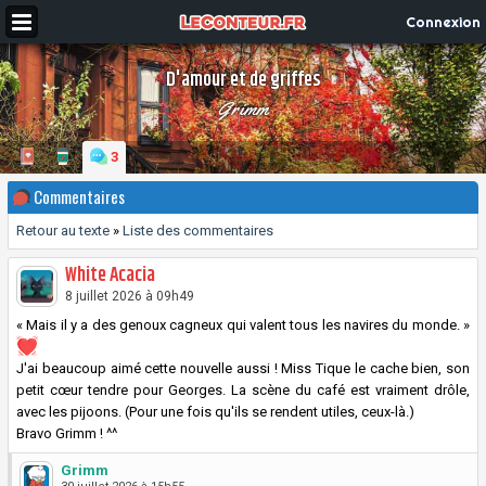
Connexion
D'amour et de griffes
Grimm
3
Commentaires
Retour au texte
»
Liste des commentaires
White Acacia
8 juillet 2026 à 09h49
« Mais il y a des genoux cagneux qui valent tous les navires du monde. »
J'ai beaucoup aimé cette nouvelle aussi ! Miss Tique le cache bien, son
petit cœur tendre pour Georges. La scène du café est vraiment drôle,
avec les pijoons. (Pour une fois qu'ils se rendent utiles, ceux-là.)
Bravo Grimm ! ^^
Grimm