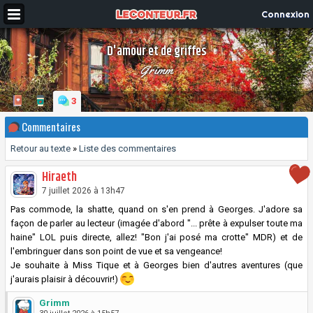
Connexion
D'amour et de griffes
Grimm
3
Commentaires
Retour au texte
»
Liste des commentaires
Hiraeth
7 juillet 2026 à 13h47
Pas commode, la shatte, quand on s'en prend à Georges. J'adore sa
façon de parler au lecteur (imagée d'abord "... prête à expulser toute ma
haine" LOL puis directe, allez! "Bon j'ai posé ma crotte" MDR) et de
l'embringuer dans son point de vue et sa vengeance!
Je souhaite à Miss Tique et à Georges bien d'autres aventures (que
j'aurais plaisir à découvrir!)
Grimm