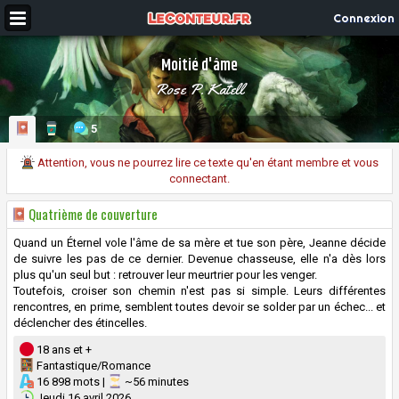
Connexion
Moitié d'âme
Rose P. Katell
5
Attention, vous ne pourrez lire ce texte qu'en étant membre et vous
connectant.
Quatrième de couverture
Quand un Éternel vole l'âme de sa mère et tue son père, Jeanne décide
de suivre les pas de ce dernier. Devenue chasseuse, elle n'a dès lors
plus qu'un seul but : retrouver leur meurtrier pour les venger.
Toutefois, croiser son chemin n'est pas si simple. Leurs différentes
rencontres, en prime, semblent toutes devoir se solder par un échec... et
déclencher des étincelles.
18 ans et +
Fantastique/Romance
16 898 mots |
~56 minutes
Jeudi 16 avril 2026