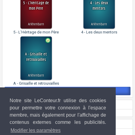
5 - L'Héritage de
4 - Les deux
mon Père
mentors
Arkhenbarn
Arkhenbarn
5 - L'Héritage de mon Père
4 - Les deux mentors
A - Grisaille et
retrouvailles
Arkhenbarn
A - Grisaille et retrouvailles
Voir la page
Notre site LeConteur.fr utilise des cookies
Si vous avez aimé cette fiction...
pour permettre votre connexion à l'espace
membre, mais également pour l'affichage de
contenus externes comme les publicités.
Droits de l'image
Modifier les paramètres
Inconnu (si vous êtes l'artiste,
contactez-nous
!)