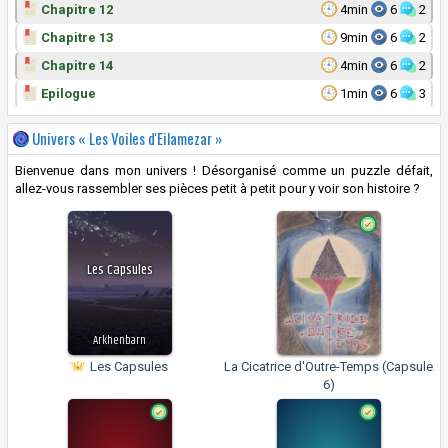
Chapitre 12
4min
6
2
Chapitre 13
9min
6
2
Chapitre 14
4min
6
2
Epilogue
1min
6
3
Univers « Les Voiles d'Eilamezar »
Bienvenue dans mon univers ! Désorganisé comme un puzzle défait,
allez-vous rassembler ses pièces petit à petit pour y voir son histoire ?
Les Capsules
Arkhenbarn
Les Capsules
La Cicatrice d'Outre-Temps (Capsule
6)