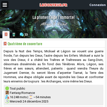
Connexion
La promesse de l'Immortel
Albane F. Richet
23
Quatrième de couverture
Depuis la Nuit des Temps, Mickael et Légion se vouent une guerre
froide, l'un depuis les Cieux, l'autre depuis les Enfers. Mickael a suivi la
voix des Dieux, il a châtié les Traîtres et Traîtresses au Sang-Divin,
désormais disséminés au fin fond des Ténèbres. Alors, Légion, ses
frères et ses sœurs, attendent, patients : quand viendra l'heure du
Jugement Dernier, ils seront libres d'arpenter Tiamat, la Terre des
Hommes, une étape obligée avant de rejoindre les Cieux et confronter
leurs ennemis de toujours : les Archanges, voire même les Dieux.
Tout public
Fantasy/Romance
16 248 mots |
~54 minutes
Mercredi 24 décembre 2025