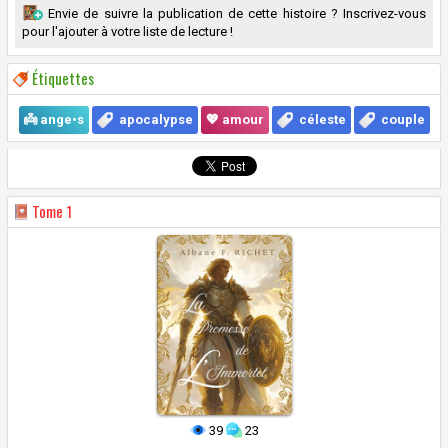
Envie de suivre la publication de cette histoire ? Inscrivez-vous
pour l'ajouter à votre liste de lecture !
Étiquettes
👼 ange•s
apocalypse
💖 amour
céleste
couple
Tome
1
39
23