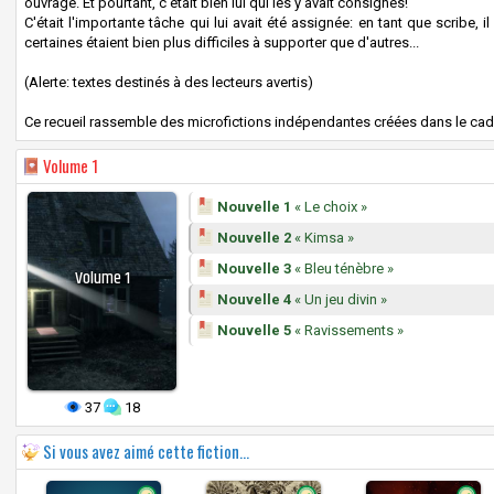
ouvrage. Et pourtant, c'était bien lui qui les y avait consignés!
C'était l'importante tâche qui lui avait été assignée: en tant que scribe, 
certaines étaient bien plus difficiles à supporter que d'autres...
(Alerte: textes destinés à des lecteurs avertis)
Ce recueil rassemble des microfictions indépendantes créées dans le cadr
Volume
1
Nouvelle 1
« Le choix »
Nouvelle 2
« Kimsa »
Nouvelle 3
« Bleu ténèbre »
Volume
1
Nouvelle 4
« Un jeu divin »
Nouvelle 5
« Ravissements »
37
18
Si vous avez aimé cette fiction...