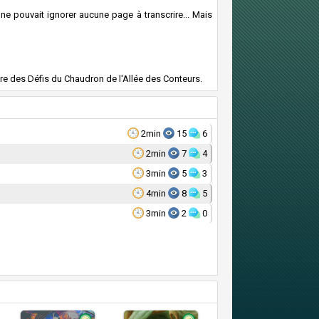
il ne pouvait ignorer aucune page à transcrire... Mais
e des Défis du Chaudron de l'Allée des Conteurs.
2min
15
6
2min
7
4
3min
5
3
4min
8
5
3min
2
0