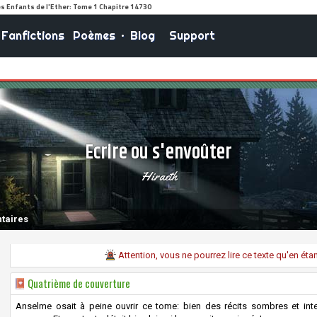
Fanfictions
Poèmes
•
Blog
Support
Ecrire ou s'envoûter
Hiraeth
taires
Attention, vous ne pourrez lire ce texte qu'en ét
Quatrième de couverture
Anselme osait à peine ouvrir ce tome: bien des récits sombres et inte