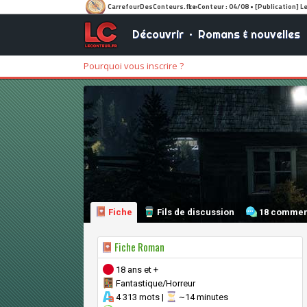
Découvrir
•
Romans & nouvelles
Pourquoi vous inscrire ?
Fiche
Fils de discussion
18 commen
Fiche Roman
18 ans et +
Fantastique/Horreur
4 313 mots |
~14 minutes