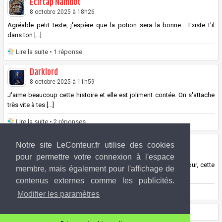
Ecirtap Namdot
8 octobre 2025 à 18h26
Agréable petit texte, j'espère que la potion sera la bonne... Existe t'il
dans ton [...]
Lire la suite
• 1 réponse
Darklord
8 octobre 2025 à 11h59
J'aime beaucoup cette histoire et elle est joliment contée. On s'attache
très vite à tes [...]
Lire la suite
• 2 réponses
Arkhenbarn
Notre site LeConteur.fr utilise des cookies
7 octobre 2025 à 17h17
pour permettre votre connexion à l'espace
Leur interaction est attendrissante, à ces deux-là 😍 . Quel amour, cette
membre, mais également pour l'affichage de
Pastel ! [...]
contenus externes comme les publicités.
Lire la suite
• 1 réponse
Modifier les paramètres
Page 1 sur 1