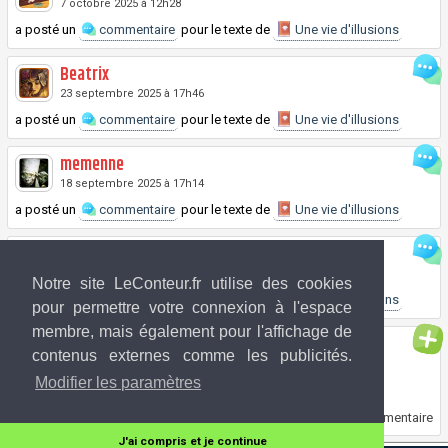
7 octobre 2025 à 12h28
a posté un
commentaire
pour le texte de
Une vie d'illusions
Beatrix
23 septembre 2025 à 17h46
a posté un
commentaire
pour le texte de
Une vie d'illusions
memenne
18 septembre 2025 à 17h14
a posté un
commentaire
pour le texte de
Une vie d'illusions
Darklord
17 septembre 2025 à 14h59
Notre site LeConteur.fr utilise des cookies
a posté un
commentaire
pour le texte de
Une vie d'illusions
pour permettre votre connexion à l'espace
membre, mais également pour l'affichage de
Ety
contenus externes comme les publicités.
17 septembre 2025 à 14h04
Modifier les paramètres
a posté une nouvelle intitulée
Une vie d'illusions
Wildflower8906 aime cela.
0 commentaire
J'ai compris et je continue