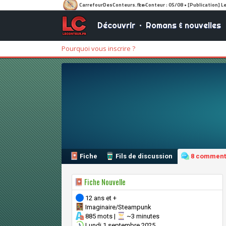
Découvrir
•
Romans & nouvelles
Pourquoi vous inscrire ?
Fiche
Fils de discussion
8 comment
Fiche Nouvelle
12 ans et +
Imaginaire/Steampunk
885 mots |
~3 minutes
Lundi 1 septembre 2025