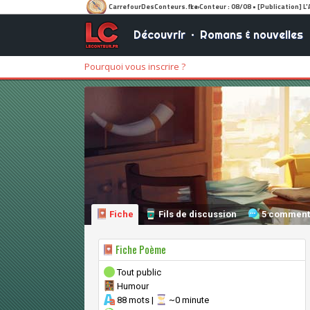
Découvrir
•
Romans & nouvelles
Pourquoi vous inscrire ?
Fiche
Fils de discussion
5 comment
Fiche Poème
Tout public
Humour
88 mots |
~0 minute