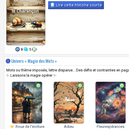
Lire cette histoire courte
8
5
Univers « Magie des Mots »
Mots ou thème imposés, lettre disparue... Des défis et contraintes en pagai
✨ Laissons la magie opérer ✨
Roue de l'écriture
Adieu
Fleurespérances