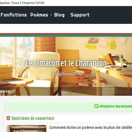
Fanfictions
Poèmes
•
Blog
Support
Le Limaçon et le Charançon
Wildflower8906
aires
Histoire terminé
Quatrième de couverture
Comment écrire un poème avec le plus de cédilles 