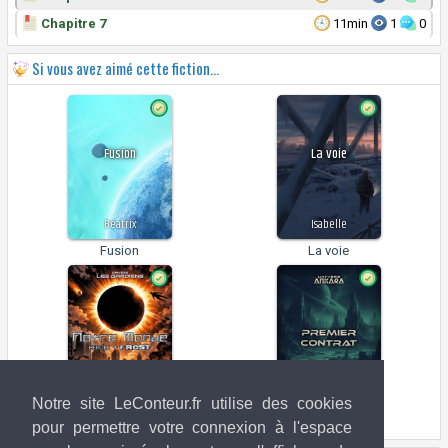
Chapitre 7
11min
1
0
Si vous avez aimé cette fiction...
Fusion
La voie
Beatrix
Isabelle
Fusion
La voie
Notre site LeConteur.fr utilise des cookies
Notre monde
Premier contrat
pour permettre votre connexion à l'espace