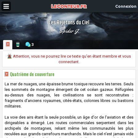
Connexion
Les Rejetons du Ciel
Spider J.
3
Attention, vous ne pourrez lire ce texte qu'en étant membre et vous
connectant.
Quatrième de couverture
La mer de nuages, une épaisse brume toxique recouvre les terres. Seuls
les sommets de montagne émergent de cet océan gazeux. Réfugiées
au-dessus des nuages, les civilisations se sont reconstruites :
fragments d’anciens royaumes, cités-états, colonies libres ou bastions
militaires.
La voie des airs étant la seule possible, un âge d'or de l'aviation et des
dirigeables a émergé. Les routes commerciales serpentent dans les
archipels de montagnes, reliant même les communautés les plus
reculées aux grands carrefours marchands. Mais le ciel n'est jamais vide