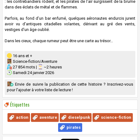
: les contrebandiers rôdent, et les pirates de l’air surgissent de la brume
dans des éclats de métal et de flammes.
Parfois, au fond d’un bar enfumé, quelques aéronautes endurcis jurent
avoir vu d’antiques citadelles volantes, dérivant au gré des vents,
vestiges d’un âge oublié.
Dans les cieux, chaque rumeur peut être une carte au trésor…
16 ans et +
Science-fiction/Aventure
27 854 mots |
~2 heures
Samedi 24 janvier 2026
Envie de suivre la publication de cette histoire ? Inscrivez-vous
pour l'ajouter à votre liste de lecture !
Étiquettes
action
aventure
dieselpunk
science-fiction
pirates