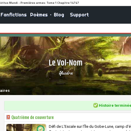
Fanfictions
Poèmes
•
Blog
Support
Le Vol-Nom
Yuedra
aires
Histoire terminé
Quatrième de couverture
Défi de L'Escale sur l'Île du Gobe-Lune, camp d'é