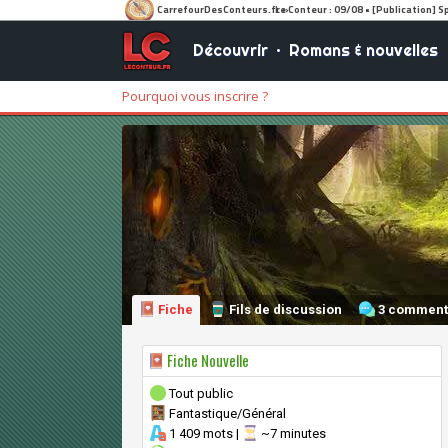
Découvrir
•
Romans & nouvelles
Pourquoi vous inscrire ?
Fiche
Fils de discussion
3 comment
Fiche Nouvelle
Tout public
Fantastique/Général
1 409 mots |
~7 minutes