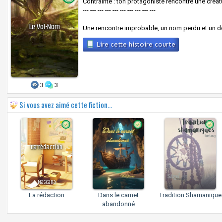
Contrainte : ton protagoniste rencontre une créat
--- --- --- --- --- --- --- --- --- ---
Le Vol-Nom
Une rencontre improbable, un nom perdu et un dés
Lire cette histoire courte
3
3
Si vous avez aimé cette fiction...
La rédaction
Nascana
La rédaction
Dans le carnet
Tradition Shamanique
abandonné